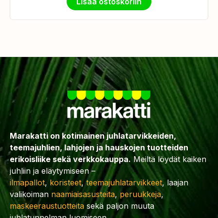
Lisää ostoskoriin
Marakatti on kotimainen juhlatarvikkeiden,
teemajuhlien, lahjojen ja hauskojen tuotteiden
erikoisliike sekä verkkokauppa.
Meiltä löydät kaiken
juhliin ja eläytymiseen –
ilmapallot
,
koristeet
,
teemajuhlatarvikkeet
, laajan
valikoiman
naamiaisasusteita
,
peruukkeja
,
maskeeraustuotteita
sekä paljon muuta
juhlatunnelman luomiseen.