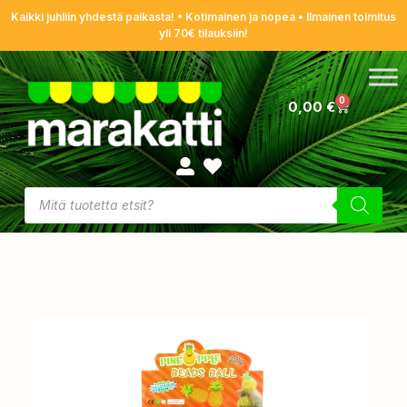
Kaikki juhliin yhdestä paikasta! • Kotimainen ja nopea • Ilmainen toimitus
yli 70€ tilauksiin!
0
0,00
€