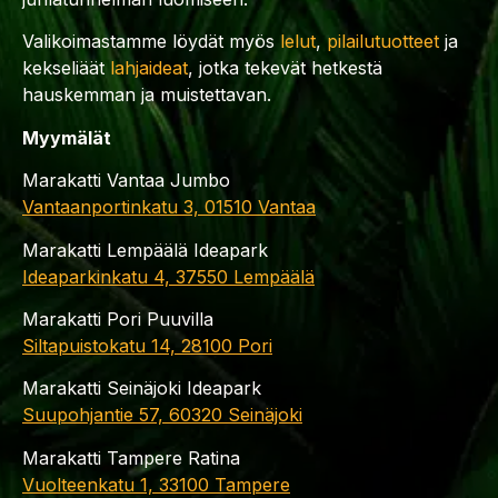
Valikoimastamme löydät myös
lelut
,
pilailutuotteet
ja
kekseliäät
lahjaideat
, jotka tekevät hetkestä
hauskemman ja muistettavan.
Myymälät
Marakatti Vantaa Jumbo
Vantaanportinkatu 3, 01510 Vantaa
Marakatti Lempäälä Ideapark
Ideaparkinkatu 4, 37550 Lempäälä
Marakatti Pori Puuvilla
Siltapuistokatu 14, 28100 Pori
Marakatti Seinäjoki Ideapark
Suupohjantie 57, 60320 Seinäjoki
Marakatti Tampere Ratina
Vuolteenkatu 1, 33100 Tampere