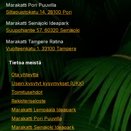
Marakatti Pori Puuvilla
Siltapuistokatu 14, 28100 Pori
Marakatti Seinäjoki Ideapark
Suupohjantie 57, 60320 Seinäjoki
Marakatti Tampere Ratina
Vuolteenkatu 1, 33100 Tampere
Tietoa meistä
Ota yhteyttä
Usein kysytyt kysymykset (UKK)
Toimitusehdot
Rekisteriseloste
Marakatti Lempäälä Ideapark
Marakatti Pori Puuvilla
Marakatti Seinäjoki Ideapark