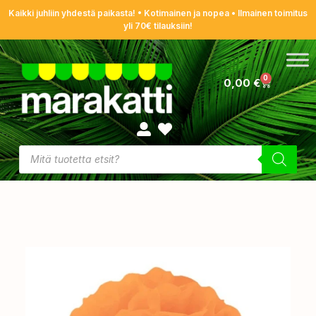
Kaikki juhliin yhdestä paikasta! • Kotimainen ja nopea • Ilmainen toimitus
yli 70€ tilauksiin!
0
0,00
€