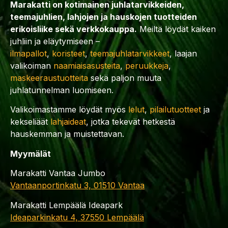
Marakatti on kotimainen juhlatarvikkeiden,
teemajuhlien, lahjojen ja hauskojen tuotteiden
erikoisliike sekä verkkokauppa.
Meiltä löydät kaiken
juhliin ja eläytymiseen –
ilmapallot
,
koristeet
,
teemajuhlatarvikkeet
, laajan
valikoiman
naamiaisasusteita
,
peruukkeja
,
maskeeraustuotteita
sekä paljon muuta
juhlatunnelman luomiseen.
Valikoimastamme löydät myös
lelut
,
pilailutuotteet
ja
kekseliäät
lahjaideat
, jotka tekevät hetkestä
hauskemman ja muistettavan.
Myymälät
Marakatti Vantaa Jumbo
Vantaanportinkatu 3, 01510 Vantaa
Marakatti Lempäälä Ideapark
Ideaparkinkatu 4, 37550 Lempäälä