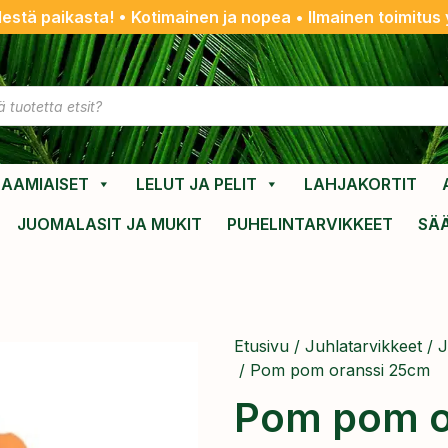
destä paikasta! • Kotimainen ja nopea • Ilmainen toimitus y
AAMIAISET
LELUT JA PELIT
LAHJAKORTIT
JUOMALASIT JA MUKIT
PUHELINTARVIKKEET
SÄ
Etusivu
/
Juhlatarvikkeet
/
J
/ Pom pom oranssi 25cm
Pom pom o