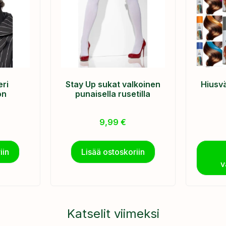
eri
Stay Up sukat valkoinen
Hiusvä
on
punaisella rusetilla
9,99
€
iin
Lisää ostoskoriin
v
Katselit viimeksi