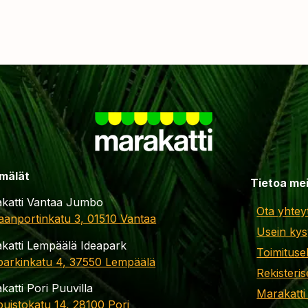
mälät
Tietoa me
katti Vantaa Jumbo
Ota yhtey
aanportinkatu 3, 01510 Vantaa
Usein kys
katti Lempäälä Ideapark
Toimituse
parkinkatu 4, 37550 Lempäälä
Rekisteris
katti Pori Puuvilla
Marakatti
apuistokatu 14, 28100 Pori