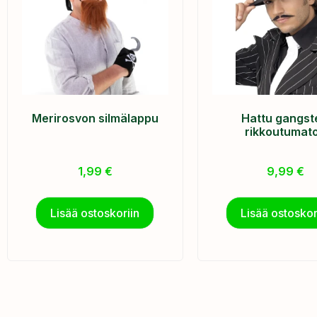
Merirosvon silmälappu
Hattu gangst
rikkoutumat
1,99
€
9,99
€
Lisää ostoskoriin
Lisää ostoskor