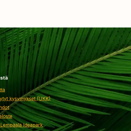
istä
ttä
ytyt kysymykset (UKK)
hdot
eloste
 Lempäälä Ideapark