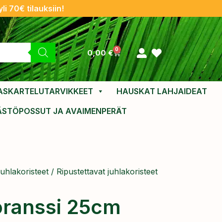
li 70€ tilauksiin!
0
0,00
€
ASKARTELUTARVIKKEET
HAUSKAT LAHJAIDEAT
ÄSTÖPOSSUT JA AVAIMENPERÄT
uhlakoristeet
/
Ripustettavat juhlakoristeet
ranssi 25cm