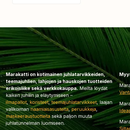
Marakatti on kotimainen juhlatarvikkeiden,
Myy
teemajuhlien, lahjojen ja hauskojen tuotteiden
Mara
erikoisliike sekä verkkokauppa.
Meiltä löydät
Vant
kaiken juhliin ja eläytymiseen –
ilmapallot
,
koristeet
,
teemajuhlatarvikkeet
, laajan
Mara
valikoiman
naamiaisasusteita
,
peruukkeja
,
Idea
maskeeraustuotteita
sekä paljon muuta
Mara
juhlatunnelman luomiseen.
Silt