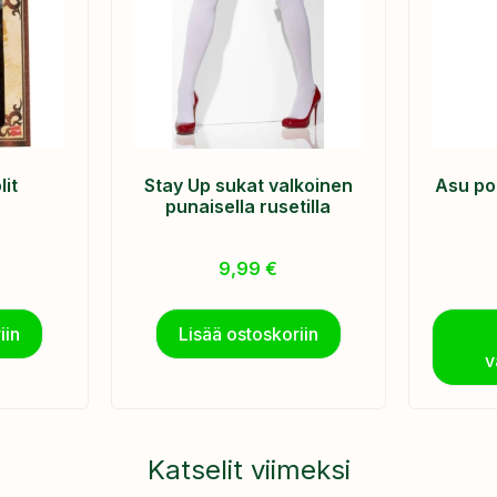
it
Stay Up sukat valkoinen
Asu pol
punaisella rusetilla
9,99
€
iin
Lisää ostoskoriin
v
Katselit viimeksi