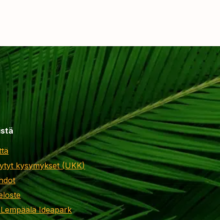
istä
ttä
ytyt kysymykset (UKK)
hdot
eloste
 Lempäälä Ideapark