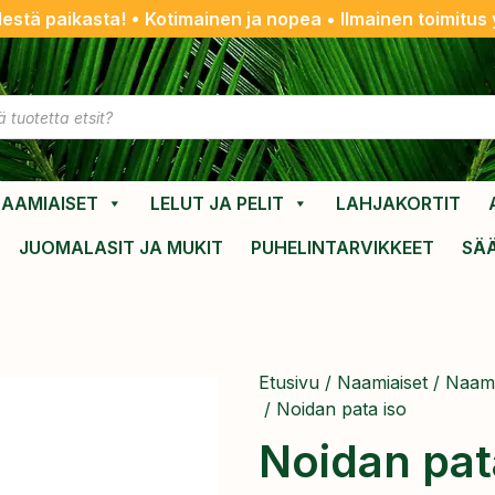
destä paikasta! • Kotimainen ja nopea • Ilmainen toimitus y
AAMIAISET
LELUT JA PELIT
LAHJAKORTIT
JUOMALASIT JA MUKIT
PUHELINTARVIKKEET
SÄ
Etusivu
/
Naamiaiset
/
Naami
/ Noidan pata iso
Noidan pat