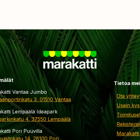
mälät
Tietoa me
katti Vantaa Jumbo
Ota yhtey
aanportinkatu 3, 01510 Vantaa
Usein kys
katti Lempäälä Ideapark
Toimituse
parkinkatu 4, 37550 Lempäälä
Rekisteris
katti Pori Puuvilla
Marakatti
apuistokatu 14, 28100 Pori