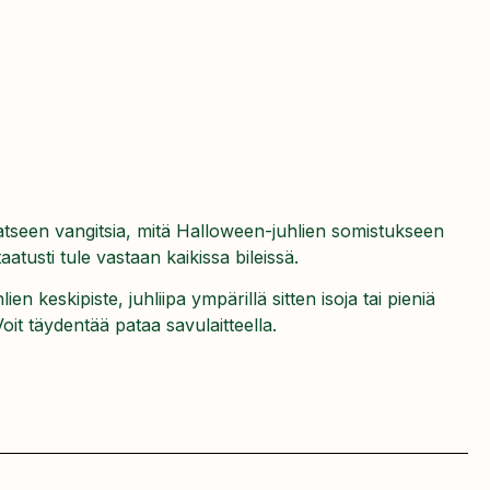
tseen vangitsia, mitä Halloween-juhlien somistukseen
taatusti tule vastaan kaikissa bileissä.
ien keskipiste, juhliipa ympärillä sitten isoja tai pieniä
Voit täydentää pataa
savulaitteella
.