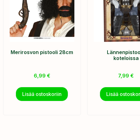
Merirosvon pistooli 28cm
Lännenpistool
koteloissa
6,99
€
7,99
€
Lisää ostoskoriin
Lisää ostoskor