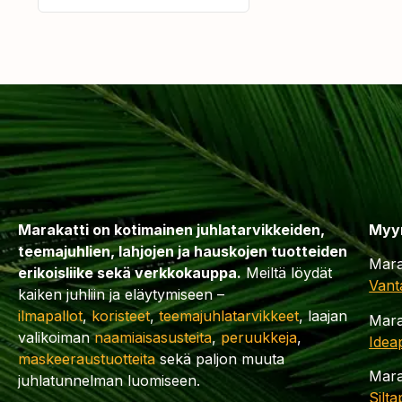
Marakatti on kotimainen juhlatarvikkeiden,
Myy
teemajuhlien, lahjojen ja hauskojen tuotteiden
Mara
erikoisliike sekä verkkokauppa.
Meiltä löydät
Vant
kaiken juhliin ja eläytymiseen –
ilmapallot
,
koristeet
,
teemajuhlatarvikkeet
, laajan
Mara
valikoiman
naamiaisasusteita
,
peruukkeja
,
Idea
maskeeraustuotteita
sekä paljon muuta
Mara
juhlatunnelman luomiseen.
Silt