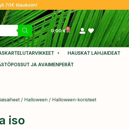
li 70€ tilauksiin!
0
0,00
€
ASKARTELUTARVIKKEET
HAUSKAT LAHJAIDEAT
ÄSTÖPOSSUT JA AVAIMENPERÄT
aisaiheet
/
Halloween
/
Halloween-koristeet
a iso