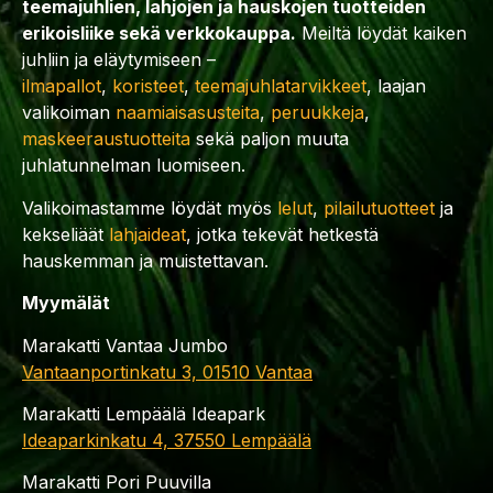
teemajuhlien, lahjojen ja hauskojen tuotteiden
erikoisliike sekä verkkokauppa.
Meiltä löydät kaiken
juhliin ja eläytymiseen –
ilmapallot
,
koristeet
,
teemajuhlatarvikkeet
, laajan
valikoiman
naamiaisasusteita
,
peruukkeja
,
maskeeraustuotteita
sekä paljon muuta
juhlatunnelman luomiseen.
Valikoimastamme löydät myös
lelut
,
pilailutuotteet
ja
kekseliäät
lahjaideat
, jotka tekevät hetkestä
hauskemman ja muistettavan.
Myymälät
Marakatti Vantaa Jumbo
Vantaanportinkatu 3, 01510 Vantaa
Marakatti Lempäälä Ideapark
Ideaparkinkatu 4, 37550 Lempäälä
Marakatti Pori Puuvilla