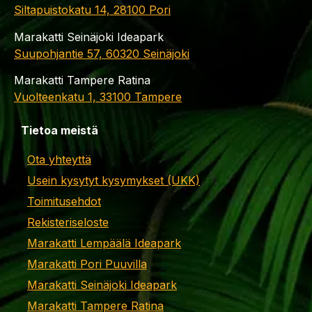
Siltapuistokatu 14, 28100 Pori
Marakatti Seinäjoki Ideapark
Suupohjantie 57, 60320 Seinäjoki
Marakatti Tampere Ratina
Vuolteenkatu 1, 33100 Tampere
Tietoa meistä
Ota yhteyttä
Usein kysytyt kysymykset (UKK)
Toimitusehdot
Rekisteriseloste
Marakatti Lempäälä Ideapark
Marakatti Pori Puuvilla
Marakatti Seinäjoki Ideapark
Marakatti Tampere Ratina