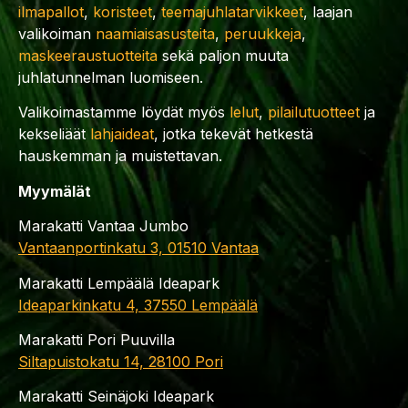
ilmapallot
,
koristeet
,
teemajuhlatarvikkeet
, laajan
valikoiman
naamiaisasusteita
,
peruukkeja
,
maskeeraustuotteita
sekä paljon muuta
juhlatunnelman luomiseen.
Valikoimastamme löydät myös
lelut
,
pilailutuotteet
ja
kekseliäät
lahjaideat
, jotka tekevät hetkestä
hauskemman ja muistettavan.
Myymälät
Marakatti Vantaa Jumbo
Vantaanportinkatu 3, 01510 Vantaa
Marakatti Lempäälä Ideapark
Ideaparkinkatu 4, 37550 Lempäälä
Marakatti Pori Puuvilla
Siltapuistokatu 14, 28100 Pori
Marakatti Seinäjoki Ideapark