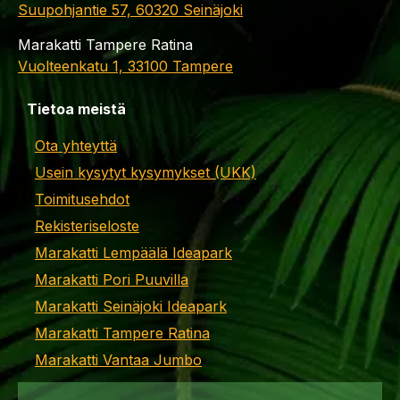
Suupohjantie 57, 60320 Seinäjoki
Marakatti Tampere Ratina
Vuolteenkatu 1, 33100 Tampere
Tietoa meistä
Ota yhteyttä
Usein kysytyt kysymykset (UKK)
Toimitusehdot
Rekisteriseloste
Marakatti Lempäälä Ideapark
Marakatti Pori Puuvilla
Marakatti Seinäjoki Ideapark
Marakatti Tampere Ratina
Marakatti Vantaa Jumbo