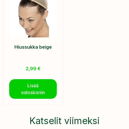
Hiussukka beige
2,99
€
Lisää
ostoskoriin
Katselit viimeksi