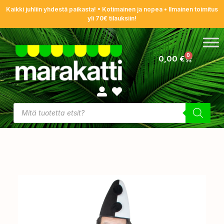
Kaikki juhliin yhdestä paikasta! • Kotimainen ja nopea • Ilmainen toimitus
yli 70€ tilauksiin!
0
0,00
€