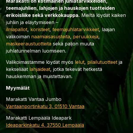
Marakatti on kotimainen juhlatarvikkeiden,
teemajuhlien, lahjojen ja hauskojen tuotteiden
erikoisliike sekä verkkokauppa.
Meiltä löydät kaiken
juhliin ja eläytymiseen –
ilmapallot
,
koristeet
,
teemajuhlatarvikkeet
, laajan
valikoiman
naamiaisasusteita
,
peruukkeja
,
maskeeraustuotteita
sekä paljon muuta
juhlatunnelman luomiseen.
Valikoimastamme löydät myös
lelut
,
pilailutuotteet
ja
kekseliäät
lahjaideat
, jotka tekevät hetkestä
hauskemman ja muistettavan.
Myymälät
Marakatti Vantaa Jumbo
Vantaanportinkatu 3, 01510 Vantaa
Marakatti Lempäälä Ideapark
Ideaparkinkatu 4, 37550 Lempäälä