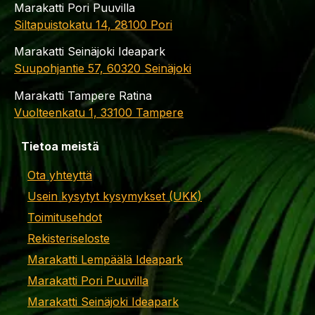
Marakatti Pori Puuvilla
Siltapuistokatu 14, 28100 Pori
Marakatti Seinäjoki Ideapark
Suupohjantie 57, 60320 Seinäjoki
Marakatti Tampere Ratina
Vuolteenkatu 1, 33100 Tampere
Tietoa meistä
Ota yhteyttä
Usein kysytyt kysymykset (UKK)
Toimitusehdot
Rekisteriseloste
Marakatti Lempäälä Ideapark
Marakatti Pori Puuvilla
Marakatti Seinäjoki Ideapark