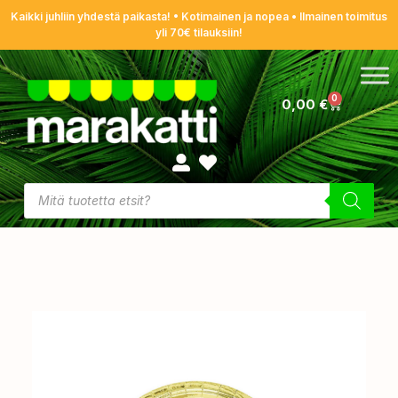
Kaikki juhliin yhdestä paikasta! • Kotimainen ja nopea • Ilmainen toimitus
yli 70€ tilauksiin!
0
0,00
€