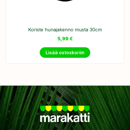
​Koriste hunajakenno musta 30cm
5,99
€
Lisää ostoskoriin