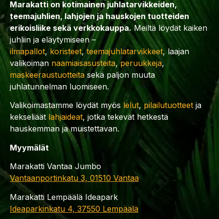
Marakatti on kotimainen juhlatarvikkeiden,
teemajuhlien, lahjojen ja hauskojen tuotteiden
erikoisliike sekä verkkokauppa.
Meiltä löydät kaiken
juhliin ja eläytymiseen –
ilmapallot
,
koristeet
,
teemajuhlatarvikkeet
, laajan
valikoiman
naamiaisasusteita
,
peruukkeja
,
maskeeraustuotteita
sekä paljon muuta
juhlatunnelman luomiseen.
Valikoimastamme löydät myös
lelut
,
pilailutuotteet
ja
kekseliäät
lahjaideat
, jotka tekevät hetkestä
hauskemman ja muistettavan.
Myymälät
Marakatti Vantaa Jumbo
Vantaanportinkatu 3, 01510 Vantaa
Marakatti Lempäälä Ideapark
Ideaparkinkatu 4, 37550 Lempäälä