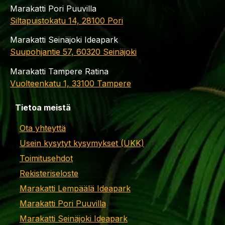
Marakatti Pori Puuvilla
Siltapuistokatu 14, 28100 Pori
Marakatti Seinäjoki Ideapark
Suupohjantie 57, 60320 Seinäjoki
Marakatti Tampere Ratina
Vuolteenkatu 1, 33100 Tampere
Tietoa meistä
Ota yhteyttä
Usein kysytyt kysymykset (UKK)
Toimitusehdot
Rekisteriseloste
Marakatti Lempäälä Ideapark
Marakatti Pori Puuvilla
Marakatti Seinäjoki Ideapark