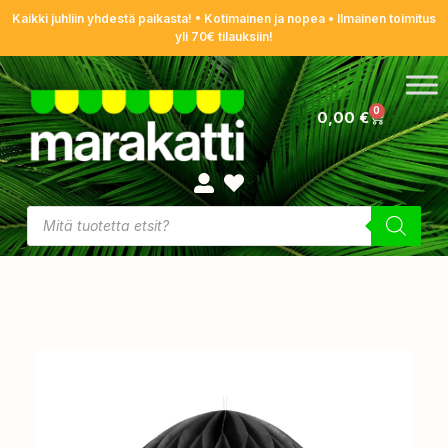
Kaikki juhliin yhdestä paikasta! • Kotimainen ja nopea • Ilmainen toimitus
yli 70€ tilauksiin!
0
0,00
€