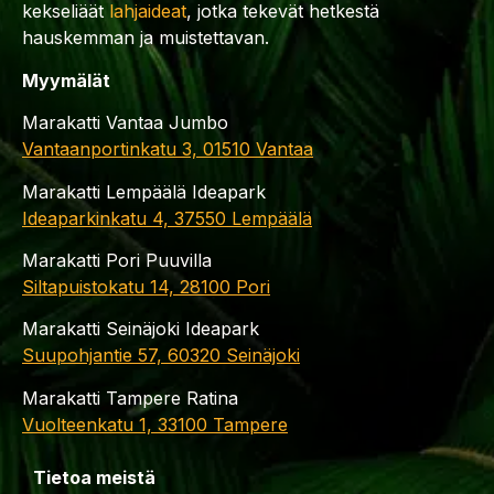
kekseliäät
lahjaideat
, jotka tekevät hetkestä
hauskemman ja muistettavan.
Myymälät
Marakatti Vantaa Jumbo
Vantaanportinkatu 3, 01510 Vantaa
Marakatti Lempäälä Ideapark
Ideaparkinkatu 4, 37550 Lempäälä
Marakatti Pori Puuvilla
Siltapuistokatu 14, 28100 Pori
Marakatti Seinäjoki Ideapark
Suupohjantie 57, 60320 Seinäjoki
Marakatti Tampere Ratina
Vuolteenkatu 1, 33100 Tampere
Tietoa meistä