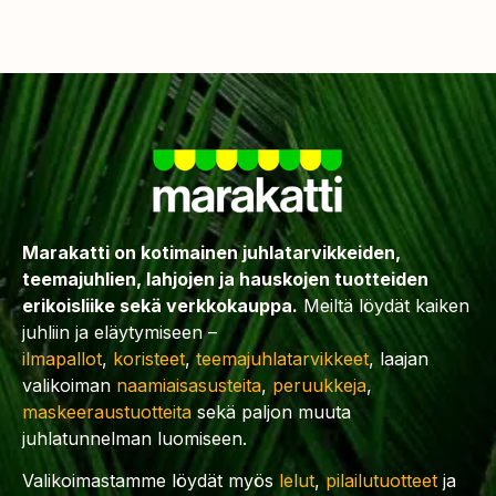
Marakatti on kotimainen juhlatarvikkeiden,
teemajuhlien, lahjojen ja hauskojen tuotteiden
erikoisliike sekä verkkokauppa.
Meiltä löydät kaiken
juhliin ja eläytymiseen –
ilmapallot
,
koristeet
,
teemajuhlatarvikkeet
, laajan
valikoiman
naamiaisasusteita
,
peruukkeja
,
maskeeraustuotteita
sekä paljon muuta
juhlatunnelman luomiseen.
Valikoimastamme löydät myös
lelut
,
pilailutuotteet
ja