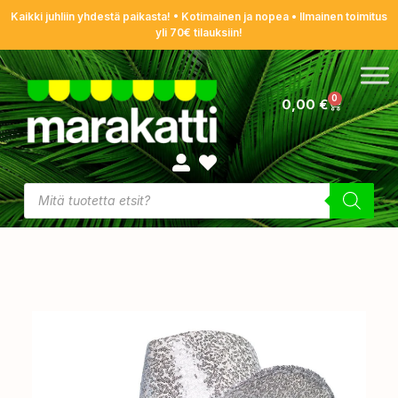
Kaikki juhliin yhdestä paikasta! • Kotimainen ja nopea • Ilmainen toimitus
yli 70€ tilauksiin!
0
0,00
€