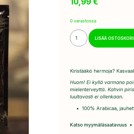
10,99
€
0 varastossa
LISÄÄ OSTOSKORI
Kiristääkö hermoja? Kasvaako
Huom! Ei kyllä varmana poi
mielenterveyttä. Kahvin piris
luultavasti ei ollenkaan.
100% Arabicaa, jauhe
Katso myymäläsaatavuus