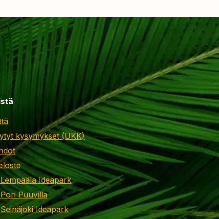
istä
ttä
ytyt kysymykset (UKK)
hdot
eloste
 Lempäälä Ideapark
 Pori Puuvilla
 Seinäjoki Ideapark