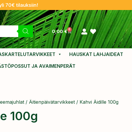
li 70€ tilauksiin!
0
0,00
€
ASKARTELUTARVIKKEET
HAUSKAT LAHJAIDEAT
ÄSTÖPOSSUT JA AVAIMENPERÄT
eemajuhlat
/
Äitienpäivätarvikkeet
/ Kahvi Äidille 100g
le 100g