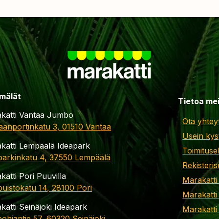
mälät
Tietoa me
katti Vantaa Jumbo
Ota yhtey
aanportinkatu 3, 01510 Vantaa
Usein kys
katti Lempäälä Ideapark
Toimituse
parkinkatu 4, 37550 Lempäälä
Rekisteris
katti Pori Puuvilla
Marakatti
apuistokatu 14, 28100 Pori
Marakatti
katti Seinäjoki Ideapark
Marakatti
ohjantie 57, 60320 Seinäjoki