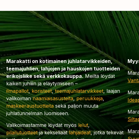
Marakatti on kotimainen juhlatarvikkeiden,
Myy
teemajuhlien, lahjojen ja hauskojen tuotteiden
Mara
erikoisliike sekä verkkokauppa.
Meiltä löydät
Vant
kaiken juhliin ja eläytymiseen –
ilmapallot
,
koristeet
,
teemajuhlatarvikkeet
, laajan
Mara
valikoiman
naamiaisasusteita
,
peruukkeja
,
Idea
maskeeraustuotteita
sekä paljon muuta
Mara
juhlatunnelman luomiseen.
Silt
Valikoimastamme löydät myös
lelut
,
Mara
pilailutuotteet
ja kekseliäät
lahjaideat
, jotka tekevät
Suup