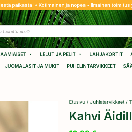
destä paikasta! • Kotimainen ja nopea • Ilmainen toimitus y
AAMIAISET
LELUT JA PELIT
LAHJAKORTIT
JUOMALASIT JA MUKIT
PUHELINTARVIKKEET
SÄ
Etusivu
/
Juhlatarvikkeet
/
T
Kahvi Äidil