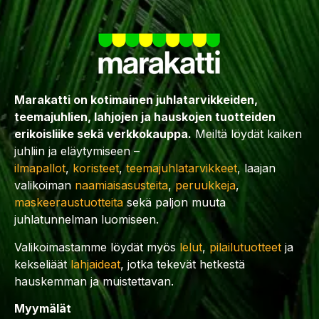
Marakatti on kotimainen juhlatarvikkeiden,
teemajuhlien, lahjojen ja hauskojen tuotteiden
erikoisliike sekä verkkokauppa.
Meiltä löydät kaiken
juhliin ja eläytymiseen –
ilmapallot
,
koristeet
,
teemajuhlatarvikkeet
, laajan
valikoiman
naamiaisasusteita
,
peruukkeja
,
maskeeraustuotteita
sekä paljon muuta
juhlatunnelman luomiseen.
Valikoimastamme löydät myös
lelut
,
pilailutuotteet
ja
kekseliäät
lahjaideat
, jotka tekevät hetkestä
hauskemman ja muistettavan.
Myymälät