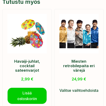
Tutustu myös
Havaiji-juhlat,
Miesten
cocktail
retrobilepaita eri
sateenvarjot
värejä
2,99
€
24,99
€
Valitse vaihtoehdoista
Lisää
ostoskoriin