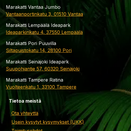
Marakatti Vantaa Jumbo
Vantaanportinkatu 3, 01510 Vantaa
Marakatti Lempäälä Ideapark
Ideaparkinkatu 4, 37550 Lempäälä
Marakatti Pori Puuvilla
Siltapuistokatu 14, 28100 Pori
Marakatti Seinäjoki Ideapark
Suupohjantie 57, 60320 Seinäjoki
Marakatti Tampere Ratina
Vuolteenkatu 1, 33100 Tampere
Tietoa meistä
Ota yhteyttä
Usein kysytyt kysymykset (UKK)
Toimitusehdot