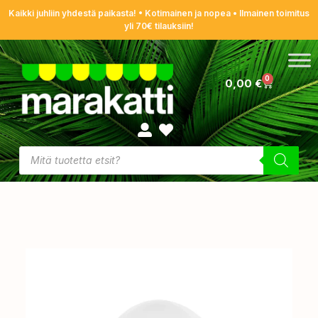
Kaikki juhliin yhdestä paikasta! • Kotimainen ja nopea • Ilmainen toimitus
yli 70€ tilauksiin!
0
0,00
€