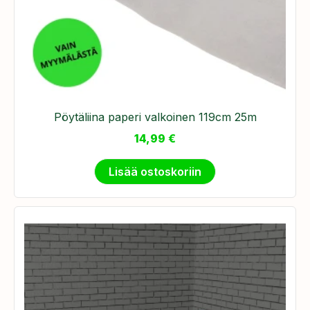
Pöytäliina paperi valkoinen 119cm 25m
14,99
€
Lisää ostoskoriin