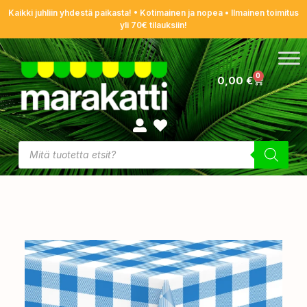
Kaikki juhliin yhdestä paikasta! • Kotimainen ja nopea • Ilmainen toimitus
yli 70€ tilauksiin!
0
0,00
€