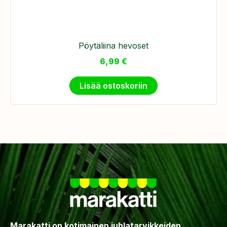
Pöytäliina hevoset
6,99
€
Lisää ostoskoriin
Marakatti on kotimainen juhlatarvikkeiden,