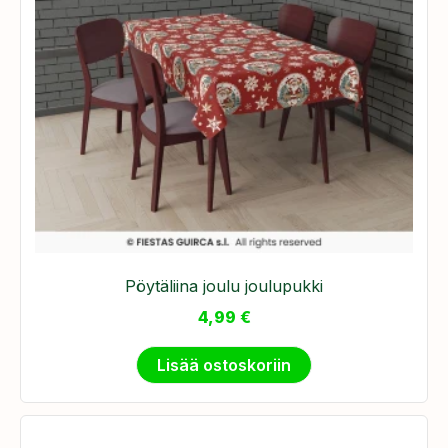
Pöytäliina joulu joulupukki
4,99
€
Lisää ostoskoriin