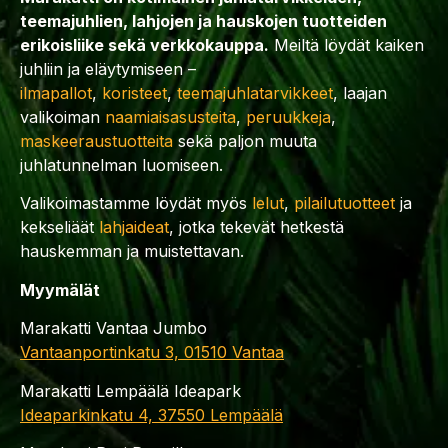
teemajuhlien, lahjojen ja hauskojen tuotteiden
erikoisliike sekä verkkokauppa.
Meiltä löydät kaiken
juhliin ja eläytymiseen –
ilmapallot
,
koristeet
,
teemajuhlatarvikkeet
, laajan
valikoiman
naamiaisasusteita
,
peruukkeja
,
maskeeraustuotteita
sekä paljon muuta
juhlatunnelman luomiseen.
Valikoimastamme löydät myös
lelut
,
pilailutuotteet
ja
kekseliäät
lahjaideat
, jotka tekevät hetkestä
hauskemman ja muistettavan.
Myymälät
Marakatti Vantaa Jumbo
Vantaanportinkatu 3, 01510 Vantaa
Marakatti Lempäälä Ideapark
Ideaparkinkatu 4, 37550 Lempäälä