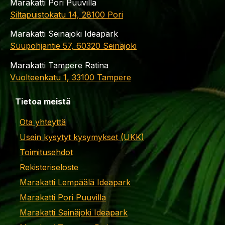
Marakatti Pori Puuvilla
Siltapuistokatu 14, 28100 Pori
Marakatti Seinäjoki Ideapark
Suupohjantie 57, 60320 Seinäjoki
Marakatti Tampere Ratina
Vuolteenkatu 1, 33100 Tampere
Tietoa meistä
Ota yhteyttä
Usein kysytyt kysymykset (UKK)
Toimitusehdot
Rekisteriseloste
Marakatti Lempäälä Ideapark
Marakatti Pori Puuvilla
Marakatti Seinäjoki Ideapark