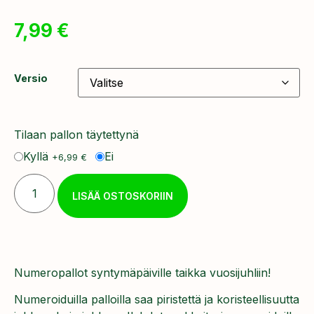
7,99
€
Versio
Tilaan pallon täytettynä
Kyllä
Ei
+
6,99
€
LISÄÄ OSTOSKORIIN
Numeropallot syntymäpäiville taikka vuosijuhliin!
Numeroiduilla palloilla saa piristettä ja koristeellisuutta