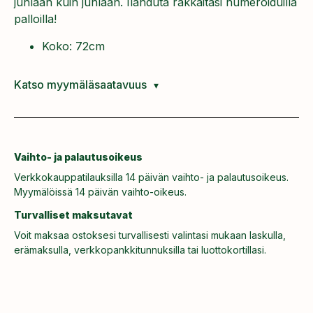
juhlaan kuin juhlaan. Ilahduta rakkaitasi numeroiduilla
palloilla!
Koko: 72cm
Katso myymäläsaatavuus
Vaihto- ja palautusoikeus
Verkkokauppatilauksilla 14 päivän vaihto- ja palautusoikeus.
Myymälöissä 14 päivän vaihto-oikeus.
Turvalliset maksutavat
Voit maksaa ostoksesi turvallisesti valintasi mukaan laskulla,
erämaksulla, verkkopankkitunnuksilla tai luottokortillasi.