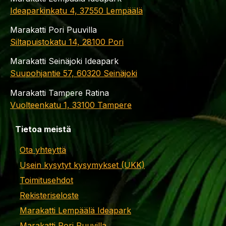
Ideaparkinkatu 4, 37550 Lempäälä
Marakatti Pori Puuvilla
Siltapuistokatu 14, 28100 Pori
Marakatti Seinäjoki Ideapark
Suupohjantie 57, 60320 Seinäjoki
Marakatti Tampere Ratina
Vuolteenkatu 1, 33100 Tampere
Tietoa meistä
Ota yhteyttä
Usein kysytyt kysymykset (UKK)
Toimitusehdot
Rekisteriseloste
Marakatti Lempäälä Ideapark
Marakatti Pori Puuvilla