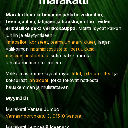
Marakatti on kotimainen juhlatarvikkeiden,
teemajuhlien, lahjojen ja hauskojen tuotteiden
erikoisliike sekä verkkokauppa.
Meiltä löydät kaiken
juhliin ja eläytymiseen –
ilmapallot
,
koristeet
,
teemajuhlatarvikkeet
, laajan
valikoiman
naamiaisasusteita
,
peruukkeja
,
maskeeraustuotteita
sekä paljon muuta
juhlatunnelman luomiseen.
Valikoimastamme löydät myös
lelut
,
pilailutuotteet
ja
kekseliäät
lahjaideat
, jotka tekevät hetkestä
hauskemman ja muistettavan.
Myymälät
Marakatti Vantaa Jumbo
Vantaanportinkatu 3, 01510 Vantaa
Marakatti Lempäälä Ideapark