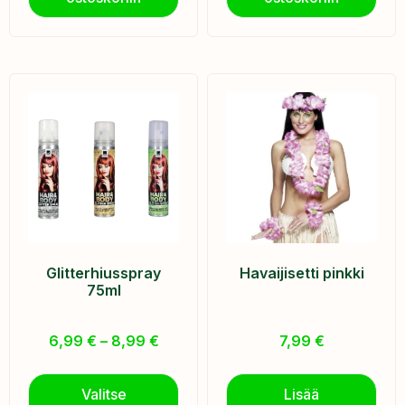
Glitterhiusspray
Havaijisetti pinkki
75ml
6,99
€
–
8,99
€
7,99
€
Valitse
Lisää