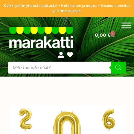
Kaikki juhliin yhdestä paikasta! • Kotimainen ja nopea • Ilmainen toimitus
yli 70€ tilauksiin!
0
0,00
€