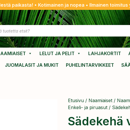
destä paikasta! • Kotimainen ja nopea • Ilmainen toimitus y
AAMIAISET
LELUT JA PELIT
LAHJAKORTIT
JUOMALASIT JA MUKIT
PUHELINTARVIKKEET
SÄ
Etusivu
/
Naamiaiset
/
Naami
Enkeli- ja piruasut
/ Sädekeh
Sädekehä 