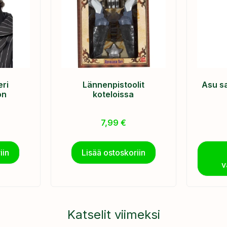
eri
Lännenpistoolit
Asu sa
on
koteloissa
7,99
€
iin
Lisää ostoskoriin
v
Katselit viimeksi