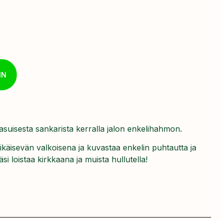
IN
suisesta sankarista kerralla jalon enkelihahmon.
käisevän valkoisena ja kuvastaa enkelin puhtautta ja
i loistaa kirkkaana ja muista hullutella!