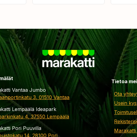
mälät
Tietoa me
katti Vantaa Jumbo
Ota yhtey
aanportinkatu 3, 01510 Vantaa
Usein kys
katti Lempäälä Ideapark
Toimituse
parkinkatu 4, 37550 Lempäälä
Rekisteris
katti Pori Puuvilla
Marakatti
apuistokatu 14, 28100 Pori