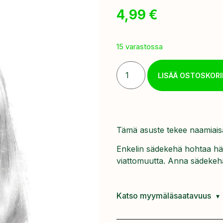
4,99
€
15 varastossa
LISÄÄ OSTOSKORI
Tämä asuste tekee naamiaisa
Enkelin sädekehä hohtaa häi
viattomuutta. Anna sädekehäs
Katso myymäläsaatavuus