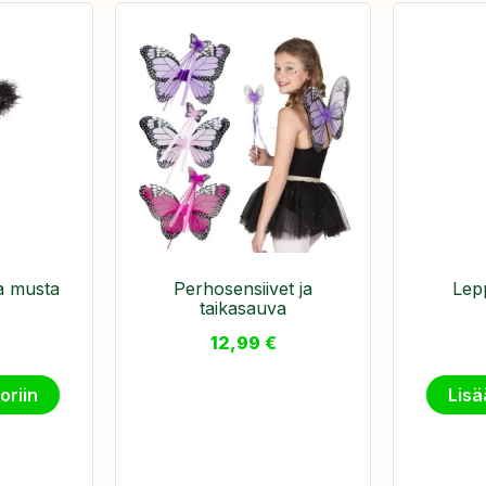
a musta
Perhosensiivet ja
Lepp
taikasauva
12,99
€
oriin
Lisä