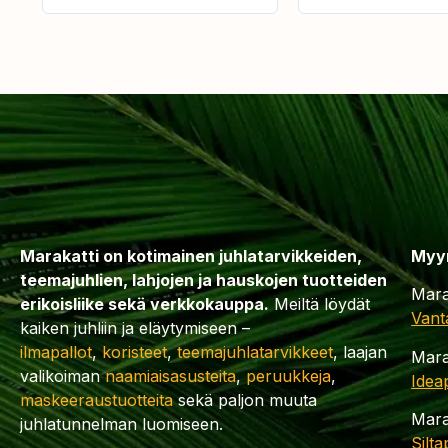
Marakatti on kotimainen juhlatarvikkeiden,
Myy
teemajuhlien, lahjojen ja hauskojen tuotteiden
Mara
erikoisliike sekä verkkokauppa.
Meiltä löydät
Vant
kaiken juhliin ja eläytymiseen –
ilmapallot
,
koristeet
,
teemajuhlatarvikkeet
, laajan
Mara
valikoiman
naamiaisasusteita
,
peruukkeja
,
Idea
maskeeraustuotteita
sekä paljon muuta
Mara
juhlatunnelman luomiseen.
Silt