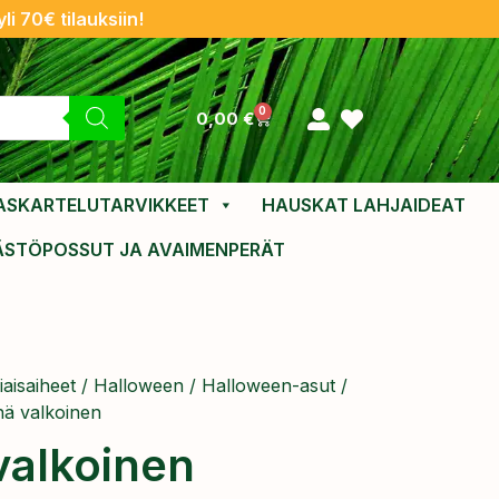
li 70€ tilauksiin!
0
0,00
€
ASKARTELUTARVIKKEET
HAUSKAT LAHJAIDEAT
ÄSTÖPOSSUT JA AVAIMENPERÄT
aisaiheet
/
Halloween
/
Halloween-asut
/
ä valkoinen
valkoinen