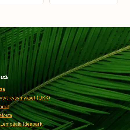
istä
ttä
ytyt kysymykset (UKK)
hdot
eloste
 Lempäälä Ideapark