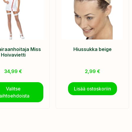
iraanhoitaja Miss
Hiussukka beige
Hoivavietti
34,99
€
2,99
€
Valitse
Lisää ostoskoriin
aihtoehdoista