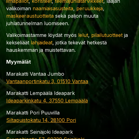
ilmapallot
,
koristeet
,
teemajuhlatarvikkeet
, laajan
valikoiman
naamiaisasusteita
,
peruukkeja
,
maskeeraustuotteita
sekä paljon muuta
juhlatunnelman luomiseen.
Valikoimastamme löydät myös
lelut
,
pilailutuotteet
ja
kekseliäät
lahjaideat
, jotka tekevät hetkestä
hauskemman ja muistettavan.
Myymälät
Marakatti Vantaa Jumbo
Vantaanportinkatu 3, 01510 Vantaa
Marakatti Lempäälä Ideapark
Ideaparkinkatu 4, 37550 Lempäälä
Marakatti Pori Puuvilla
Siltapuistokatu 14, 28100 Pori
Marakatti Seinäjoki Ideapark