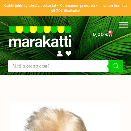
Kaikki juhliin yhdestä paikasta! • Kotimainen ja nopea • Ilmainen toimitus
yli 70€ tilauksiin!
0
0,00
€