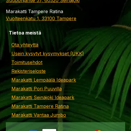
Suupohjantie 57, 60320 Seinäjoki
Marakatti Tampere Ratina
Vuolteenkatu 1, 33100 Tampere
Tietoa meistä
Ota yhteyttä
Usein kysytyt kysymykset (UKK)
Toimitusehdot
Rekisteriseloste
Marakatti Lempäälä Ideapark
Marakatti Pori Puuvilla
Marakatti Seinäjoki Ideapark
Marakatti Tampere Ratina
Marakatti Vantaa Jumbo