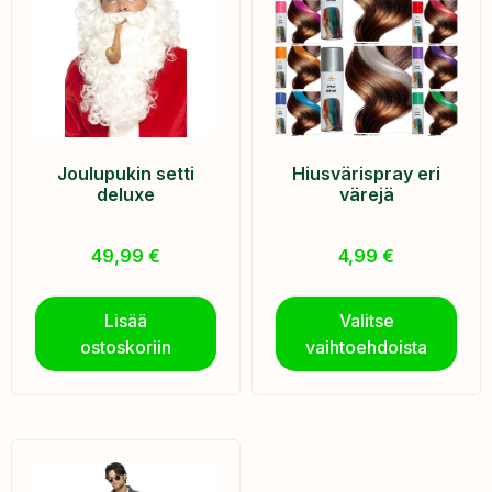
Joulupukin setti
Hiusvärispray eri
deluxe
värejä
49,99
€
4,99
€
Lisää
Valitse
ostoskoriin
vaihtoehdoista