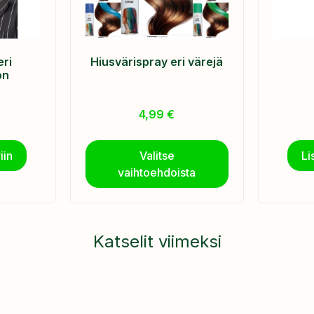
eri
Hiusvärispray eri värejä
on
4,99
€
iin
Valitse
Li
vaihtoehdoista
Katselit viimeksi