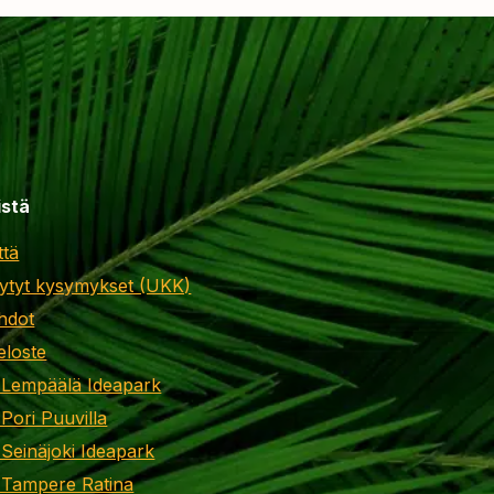
istä
ttä
ytyt kysymykset (UKK)
hdot
eloste
 Lempäälä Ideapark
 Pori Puuvilla
 Seinäjoki Ideapark
 Tampere Ratina