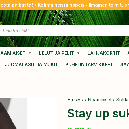
destä paikasta! • Kotimainen ja nopea • Ilmainen toimitus y
AAMIAISET
LELUT JA PELIT
LAHJAKORTIT
JUOMALASIT JA MUKIT
PUHELINTARVIKKEET
SÄ
Etusivu
/
Naamiaiset
/
Sukka
Stay up su