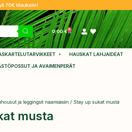
li 70€ tilauksiin!
0
0,00
€
ASKARTELUTARVIKKEET
HAUSKAT LAHJAIDEAT
ÄSTÖPOSSUT JA AVAIMENPERÄT
housut ja leggingsit naamiaisiin
/ Stay up sukat musta
kat musta