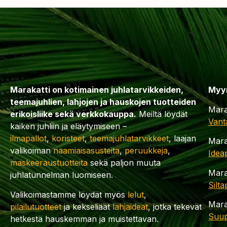
Marakatti on kotimainen juhlatarvikkeiden,
Myy
teemajuhlien, lahjojen ja hauskojen tuotteiden
Mara
erikoisliike sekä verkkokauppa.
Meiltä löydät
Vant
kaiken juhliin ja eläytymiseen –
ilmapallot
,
koristeet
,
teemajuhlatarvikkeet
, laajan
Mara
valikoiman
naamiaisasusteita
,
peruukkeja
,
Idea
maskeeraustuotteita
sekä paljon muuta
Mara
juhlatunnelman luomiseen.
Silt
Valikoimastamme löydät myös
lelut
,
Mara
pilailutuotteet
ja kekseliäät
lahjaideat
, jotka tekevät
Suup
hetkestä hauskemman ja muistettavan.