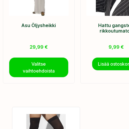
Asu Öljysheikki
Hattu gangst
rikkoutumat
29,99
€
9,99
€
Valitse
Lisää ostoskor
vaihtoehdoista