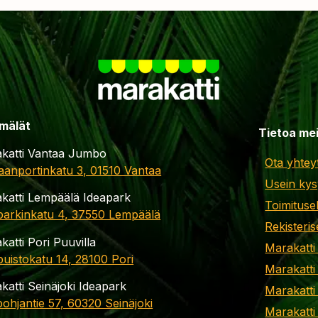
mälät
Tietoa me
katti Vantaa Jumbo
Ota yhtey
aanportinkatu 3, 01510 Vantaa
Usein kys
katti Lempäälä Ideapark
Toimituse
parkinkatu 4, 37550 Lempäälä
Rekisteris
katti Pori Puuvilla
Marakatti
apuistokatu 14, 28100 Pori
Marakatti
katti Seinäjoki Ideapark
Marakatti
ohjantie 57, 60320 Seinäjoki
Marakatti