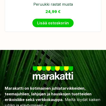
Peruukki rastat musta
24,99
€
Lisää ostoskoriin
Marakatti on kotimainen juhlatarvikkeiden,
teemajuhlien, lahjojen ja hauskojen tuotteiden
erikoisliike sekä verkkokauppa.
Meiltä löydät kaiken
juhliin ja eläytymiseen –