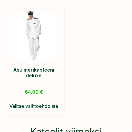
Asu merikapteeni
deluxe
64,99
€
Valitse vaihtoehdoista
Katselit viimeksi