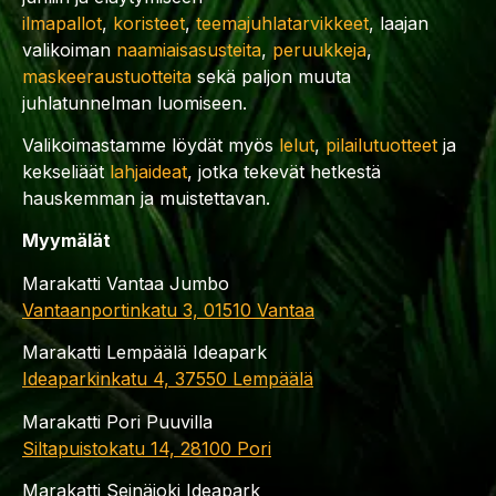
ilmapallot
,
koristeet
,
teemajuhlatarvikkeet
, laajan
valikoiman
naamiaisasusteita
,
peruukkeja
,
maskeeraustuotteita
sekä paljon muuta
juhlatunnelman luomiseen.
Valikoimastamme löydät myös
lelut
,
pilailutuotteet
ja
kekseliäät
lahjaideat
, jotka tekevät hetkestä
hauskemman ja muistettavan.
Myymälät
Marakatti Vantaa Jumbo
Vantaanportinkatu 3, 01510 Vantaa
Marakatti Lempäälä Ideapark
Ideaparkinkatu 4, 37550 Lempäälä
Marakatti Pori Puuvilla
Siltapuistokatu 14, 28100 Pori
Marakatti Seinäjoki Ideapark