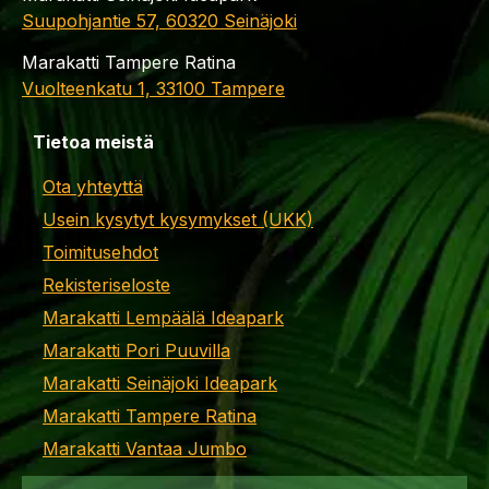
Suupohjantie 57, 60320 Seinäjoki
Marakatti Tampere Ratina
Vuolteenkatu 1, 33100 Tampere
Tietoa meistä
Ota yhteyttä
Usein kysytyt kysymykset (UKK)
Toimitusehdot
Rekisteriseloste
Marakatti Lempäälä Ideapark
Marakatti Pori Puuvilla
Marakatti Seinäjoki Ideapark
Marakatti Tampere Ratina
Marakatti Vantaa Jumbo