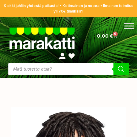
Kaikki juhliin yhdestä paikasta! • Kotimainen ja nopea • Ilmainen toimitus
yli 70€ tilauksiin!
0
0,00
€