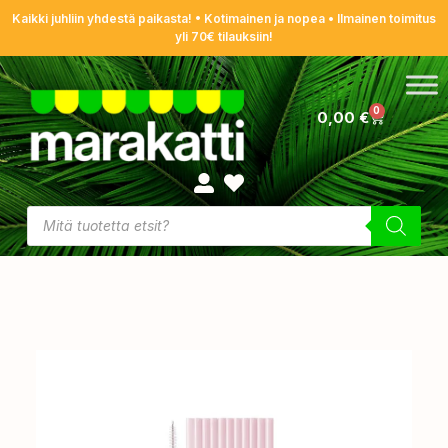
Kaikki juhliin yhdestä paikasta! • Kotimainen ja nopea • Ilmainen toimitus
yli 70€ tilauksiin!
0
0,00
€