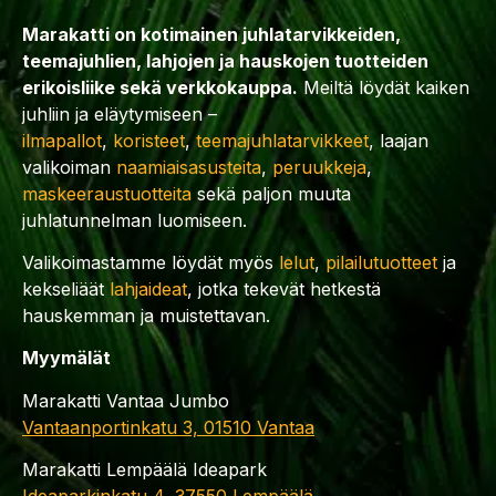
Marakatti on kotimainen juhlatarvikkeiden,
teemajuhlien, lahjojen ja hauskojen tuotteiden
erikoisliike sekä verkkokauppa.
Meiltä löydät kaiken
juhliin ja eläytymiseen –
ilmapallot
,
koristeet
,
teemajuhlatarvikkeet
, laajan
valikoiman
naamiaisasusteita
,
peruukkeja
,
maskeeraustuotteita
sekä paljon muuta
juhlatunnelman luomiseen.
Valikoimastamme löydät myös
lelut
,
pilailutuotteet
ja
kekseliäät
lahjaideat
, jotka tekevät hetkestä
hauskemman ja muistettavan.
Myymälät
Marakatti Vantaa Jumbo
Vantaanportinkatu 3, 01510 Vantaa
Marakatti Lempäälä Ideapark