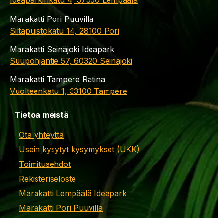
Ideaparkinkatu 4, 37550 Lempäälä
Marakatti Pori Puuvilla
Siltapuistokatu 14, 28100 Pori
Marakatti Seinäjoki Ideapark
Suupohjantie 57, 60320 Seinäjoki
Marakatti Tampere Ratina
Vuolteenkatu 1, 33100 Tampere
Tietoa meistä
Ota yhteyttä
Usein kysytyt kysymykset (UKK)
Toimitusehdot
Rekisteriseloste
Marakatti Lempäälä Ideapark
Marakatti Pori Puuvilla