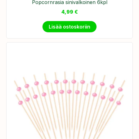
Popcornrasia sinivalkoinen 6kpl
4,99
€
Lisää ostoskoriin