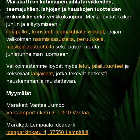
Marakatti on kotimainen juhlatarvikkeiden,
teemajuhlien, lahjojen ja hauskojen tuotteiden
erikoisliike sekä verkkokauppa.
Meiltä löydät kaiken
juhliin ja eläytymiseen –
ilmapallot
,
koristeet
,
teemajuhlatarvikkeet
, laajan
valikoiman
naamiaisasusteita
,
peruukkeja
,
maskeeraustuotteita
sekä paljon muuta
juhlatunnelman luomiseen.
Valikoimastamme löydät myös
lelut
,
pilailutuotteet
ja
kekseliäät
lahjaideat
, jotka tekevät hetkestä
hauskemman ja muistettavan.
Myymälät
Marakatti Vantaa Jumbo
Vantaanportinkatu 3, 01510 Vantaa
Marakatti Lempäälä Ideapark
Ideaparkinkatu 4, 37550 Lempäälä