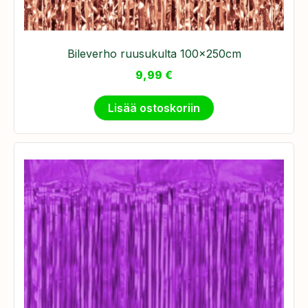
Bileverho ruusukulta 100x250cm
9,99
€
Lisää ostoskoriin