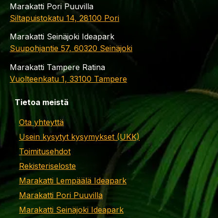
Marakatti Pori Puuvilla
Siltapuistokatu 14, 28100 Pori
Marakatti Seinäjoki Ideapark
Suupohjantie 57, 60320 Seinäjoki
Marakatti Tampere Ratina
Vuolteenkatu 1, 33100 Tampere
Tietoa meistä
Ota yhteyttä
Usein kysytyt kysymykset (UKK)
Toimitusehdot
Rekisteriseloste
Marakatti Lempäälä Ideapark
Marakatti Pori Puuvilla
Marakatti Seinäjoki Ideapark