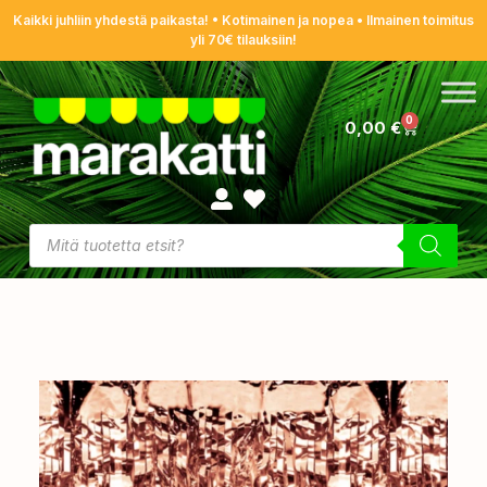
Kaikki juhliin yhdestä paikasta! • Kotimainen ja nopea • Ilmainen toimitus
yli 70€ tilauksiin!
0
0,00
€