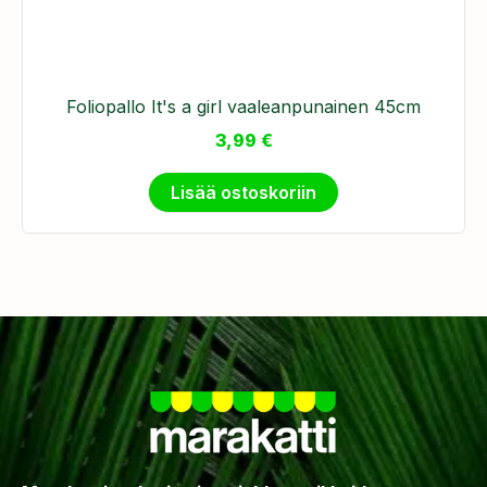
​Foliopallo It's a girl vaaleanpunainen 45cm
3,99
€
Lisää ostoskoriin