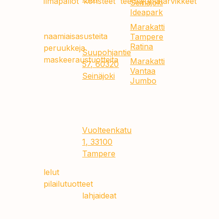
ilmapallot
,
koristeet
,
teemajuhlatarvikkeet
,
Seinäjoki
Ideapark
laajan
Marakatti
valikoiman
Marakatti
Seinäjoki
naamiaisasusteita
,
Tampere
Ideapark
Ratina
peruukkeja
,
Suupohjantie
maskeeraustuotteita
Marakatti
57, 60320
Vantaa
sekä
Seinäjoki
Jumbo
paljon
Marakatti
muuta
Tampere
juhlatunnelman
Ratina
luomiseen.
Vuolteenkatu
Valikoimastamme
1, 33100
löydät
Tampere
myös
lelut
,
pilailutuotteet
ja
kekseliäät
lahjaideat
,
jotka
tekevät