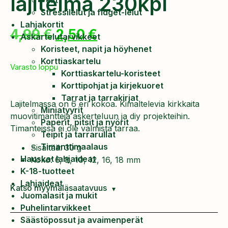
lajitelma 230kpl
Pelit
Stressilelut ja fidget-lelut
Lahjakortit
4,99
€
2,50
€
Askartelutarvikkeet
Koristeet, napit ja höyhenet
Korttiaskartelu
Varasto loppu
Korttiaskartelu-koristeet
Korttipohjat ja kirjekuoret
Tarrat ja tarrakirjat
Lajitelmassa on 6 eri kokoa. Kimaltelevia kirkkaita ​​
Miniatyyrit
muovitimantteja askerteluun ja diy projekteihin.
Paperit, pitsit ja nyörit
Timanteissa ei ole valmista tarraa.
Teipit ja tarrarullat
Timanttimaalaus
Sisältää: 30 g
Hauskat lahjaideat
Koko: 6, 8, 10, 12, 16, 18 mm
K-18-tuotteet
Lahjaideat
Katso myymäläsaatavuus
Juomalasit ja mukit
Puhelintarvikkeet
Säästöpossut ja avaimenperät