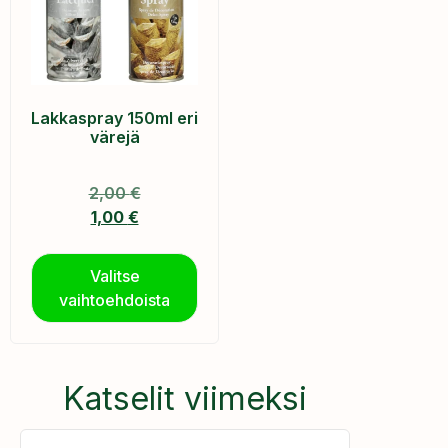
Lakkaspray 150ml eri
värejä
2,00
€
1,00
€
Valitse
vaihtoehdoista
Katselit viimeksi