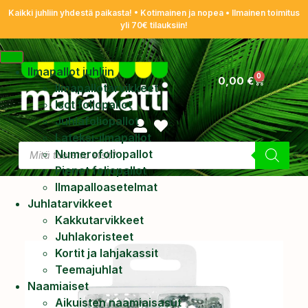
Kaikki juhliin yhdestä paikasta! • Kotimainen ja nopea • Ilmainen toimitus
yli 70€ tilauksiin!
Ilmapallot juhliin
0
0,00
€
Ilmapallotarvikkeet
Isot foliopallot
Juhlafoliopallot
Lateksi-ilmapallot
Numerofoliopallot
Pienet foliopallot
Ilmapalloasetelmat
Juhlatarvikkeet
Kakkutarvikkeet
Juhlakoristeet
Kortit ja lahjakassit
Teemajuhlat
Naamiaiset
Aikuisten naamiaisasut