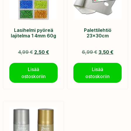
Lasihelmi pyöreä
Palettilehtiö
lajitelma 1 4mm 60g
23x30cm
4,99
€
2,50
€
6,99
€
3,50
€
Lisää
Lisää
ostoskoriin
ostoskoriin