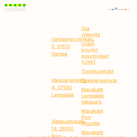
Marakatti
Myymälät
Tietoa
on
meistä
Marakatti
kotimainen
Vantaa
juhlatarvikkeiden,
Ota
Jumbo
yhteyttä
teemajuhlien,
Vantaanportinkatu
lahjojen
Usein
3, 01510
ja
kysytyt
Vantaa
kysymykset
hauskojen
(UKK)
tuotteiden
Marakatti Lempäälä
Toimitusehdot
erikoisliike
Ideapark
sekä
Ideaparkinkatu
Rekisteriseloste
verkkokauppa.
4, 37550
Marakatti
Meiltä
Lempäälä
Lempäälä
löydät
Ideapark
Marakatti Pori
kaiken
Marakatti
Puuvilla
juhliin ja
Pori
Siltapuistokatu
eläytymiseen
Puuvilla
14, 28100
–
Marakatti
Pori