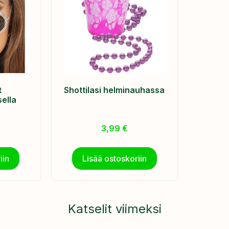
t
Shottilasi helminauhassa
ella
3,99
€
iin
Lisää ostoskoriin
Katselit viimeksi