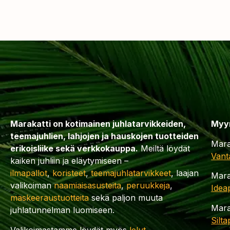
Marakatti on kotimainen juhlatarvikkeiden,
Myy
teemajuhlien, lahjojen ja hauskojen tuotteiden
Mara
erikoisliike sekä verkkokauppa.
Meiltä löydät
Vant
kaiken juhliin ja eläytymiseen –
ilmapallot
,
koristeet
,
teemajuhlatarvikkeet
, laajan
Mara
valikoiman
naamiaisasusteita
,
peruukkeja
,
Idea
maskeeraustuotteita
sekä paljon muuta
Mara
juhlatunnelman luomiseen.
Silt
Valikoimastamme löydät myös
lelut
,