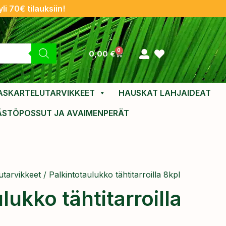
li 70€ tilauksiin!
0
0,00
€
ASKARTELUTARVIKKEET
HAUSKAT LAHJAIDEAT
ÄSTÖPOSSUT JA AVAIMENPERÄT
utarvikkeet
/ Palkintotaulukko tähtitarroilla 8kpl
lukko tähtitarroilla