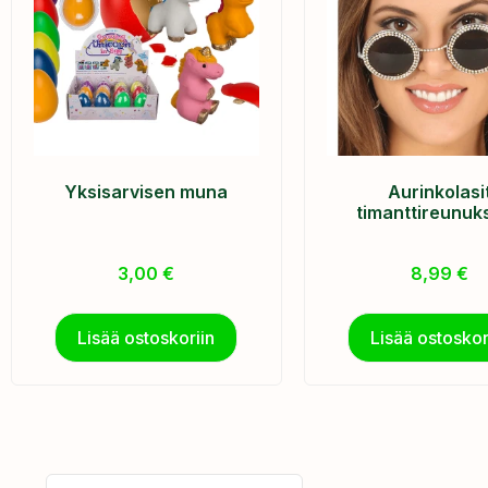
Yksisarvisen muna
Aurinkolasi
timanttireunuks
3,00
€
8,99
€
Lisää ostoskoriin
Lisää ostoskor