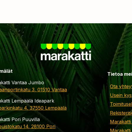
mälät
Tietoa me
katti Vantaa Jumbo
Ota yhtey
aanportinkatu 3, 01510 Vantaa
Usein kys
katti Lempäälä Ideapark
Toimituse
parkinkatu 4, 37550 Lempäälä
Rekisteris
katti Pori Puuvilla
Marakatti
apuistokatu 14, 28100 Pori
Marakatti