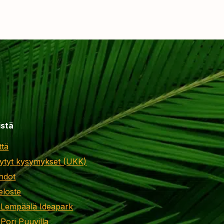
istä
ttä
ytyt kysymykset (UKK)
hdot
eloste
 Lempäälä Ideapark
 Pori Puuvilla