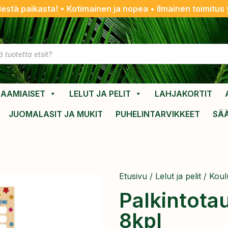
destä paikasta! • Kotimainen ja nopea • Ilmainen toimitus y
AAMIAISET
LELUT JA PELIT
LAHJAKORTIT
JUOMALASIT JA MUKIT
PUHELINTARVIKKEET
SÄ
Etusivu
/
Lelut ja pelit
/
Koul
Palkintotau
8kpl