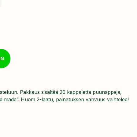
l
IN
isteluun. Pakkaus sisältää 20 kappaletta puunappeja,
hand made”. Huom 2-laatu, painatuksen vahvuus vaihtelee!