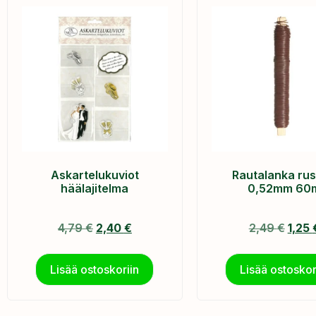
Askartelukuviot
Rautalanka ru
häälajitelma
0,52mm 60
4,79
€
2,40
€
2,49
€
1,25
Lisää ostoskoriin
Lisää ostoskor