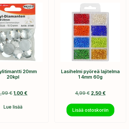
ylitimantti 20mm
Lasihelmi pyöreä lajitelma
20kpl
1 4mm 60g
1,99
€
1,00
€
4,99
€
2,50
€
Lue lisää
Lisää ostoskoriin