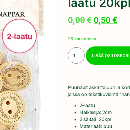
laatu 20kp
0,99
€
0,50
€
36 varastossa
LISÄÄ OSTOSKORI
Puunapit askarteluun ja kor
joissa on tekstikuviointi ”
2-laatu
Halkaisija: 2cm
Sisältää: 20kpl
Materiaali: puu