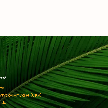
istä
ttä
ytyt kysymykset (UKK)
hdot