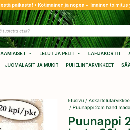
destä paikasta! • Kotimainen ja nopea • Ilmainen toimitus y
AAMIAISET
LELUT JA PELIT
LAHJAKORTIT
JUOMALASIT JA MUKIT
PUHELINTARVIKKEET
SÄ
Etusivu
/
Askartelutarvikkee
/ Puunappi 2cm hand made 
Puunappi 