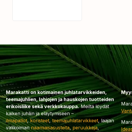
Marakatti on kotimainen juhlatarvikkeiden,
Myy
teemajuhlien, lahjojen ja hauskojen tuotteiden
Mara
erikoisliike sekä verkkokauppa.
Meiltä löydät
Vant
kaiken juhliin ja eläytymiseen –
ilmapallot
,
koristeet
,
teemajuhlatarvikkeet
, laajan
Mara
valikoiman
naamiaisasusteita
,
peruukkeja
,
Idea