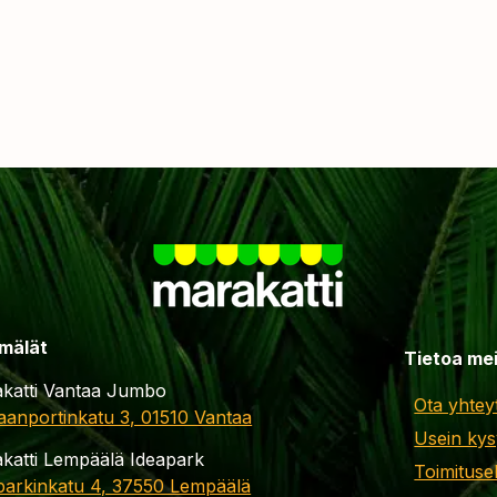
mälät
Tietoa me
katti Vantaa Jumbo
Ota yhtey
aanportinkatu 3, 01510 Vantaa
Usein kys
katti Lempäälä Ideapark
Toimituse
parkinkatu 4, 37550 Lempäälä