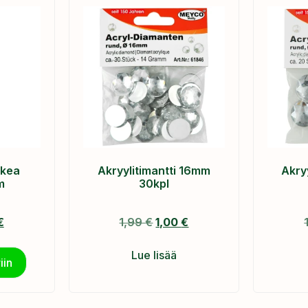
skea
Akryylitimantti 16mm
Akry
m
30kpl
€
1,99
€
1,00
€
Lue lisää
iin