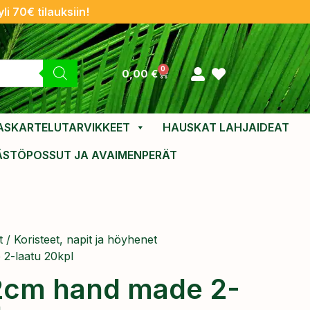
li 70€ tilauksiin!
0
0,00
€
ASKARTELUTARVIKKEET
HAUSKAT LAHJAIDEAT
ÄSTÖPOSSUT JA AVAIMENPERÄT
t
/
Koristeet, napit ja höyhenet
2-laatu 20kpl
2cm hand made 2-