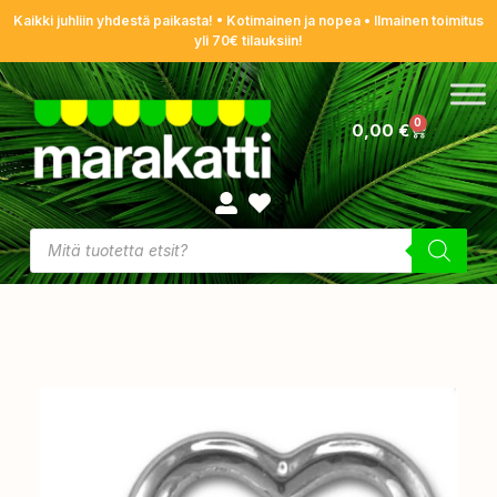
Kaikki juhliin yhdestä paikasta! • Kotimainen ja nopea • Ilmainen toimitus
yli 70€ tilauksiin!
0
0,00
€