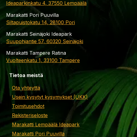
Ideaparkinkatu 4, 37550 Lempäälä
Marakatti Pori Puuvilla
Siltapuistokatu 14, 28100 Pori
Marakatti Seinäjoki Ideapark
Suupohjantie 57, 60320 Seinäjoki
Marakatti Tampere Ratina
Vuolteenkatu 1, 33100 Tampere
Tietoa meistä
Ota yhteyttä
Usein kysytyt kysymykset (UKK)
Toimitusehdot
Rekisteriseloste
Marakatti Lempäälä Ideapark
Marakatti Pori Puuvilla