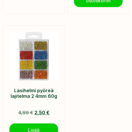
ostoskoriin
Lasihelmi pyöreä
lajitelma 2 4mm 60g
4,99
€
2,50
€
Lisää