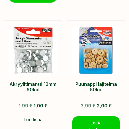
Akryylitimantti 12mm
Puunappi lajitelma
60kpl
50kpl
1,99
€
1,00
€
3,99
€
2,00
€
Lue lisää
Lisää