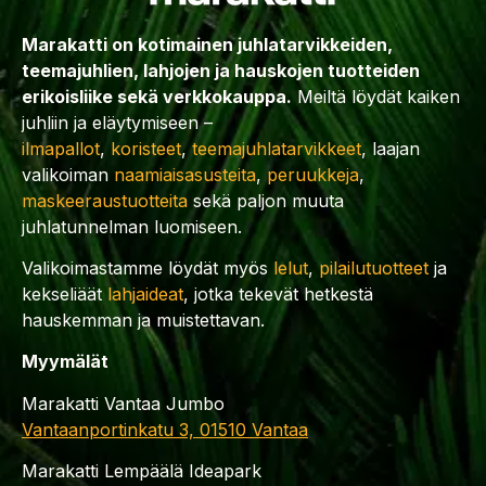
Marakatti on kotimainen juhlatarvikkeiden,
teemajuhlien, lahjojen ja hauskojen tuotteiden
erikoisliike sekä verkkokauppa.
Meiltä löydät kaiken
juhliin ja eläytymiseen –
ilmapallot
,
koristeet
,
teemajuhlatarvikkeet
, laajan
valikoiman
naamiaisasusteita
,
peruukkeja
,
maskeeraustuotteita
sekä paljon muuta
juhlatunnelman luomiseen.
Valikoimastamme löydät myös
lelut
,
pilailutuotteet
ja
kekseliäät
lahjaideat
, jotka tekevät hetkestä
hauskemman ja muistettavan.
Myymälät
Marakatti Vantaa Jumbo
Vantaanportinkatu 3, 01510 Vantaa
Marakatti Lempäälä Ideapark