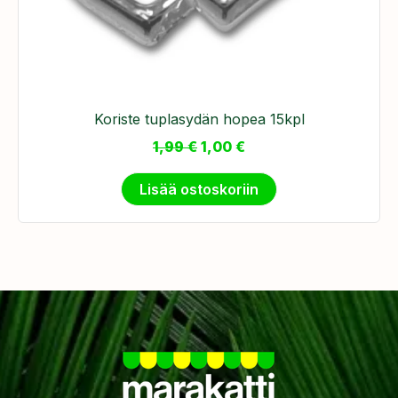
Koriste tuplasydän hopea 15kpl
1,99
€
1,00
€
Lisää ostoskoriin