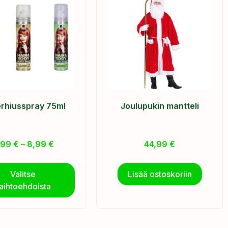
terhiusspray 75ml
Joulupukin mantteli
,99
€
–
8,99
€
44,99
€
Valitse
Lisää ostoskoriin
aihtoehdoista