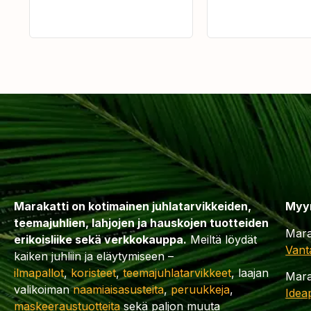
Marakatti on kotimainen juhlatarvikkeiden,
Myy
teemajuhlien, lahjojen ja hauskojen tuotteiden
Mara
erikoisliike sekä verkkokauppa.
Meiltä löydät
Vant
kaiken juhliin ja eläytymiseen –
ilmapallot
,
koristeet
,
teemajuhlatarvikkeet
, laajan
Mara
valikoiman
naamiaisasusteita
,
peruukkeja
,
Idea
maskeeraustuotteita
sekä paljon muuta