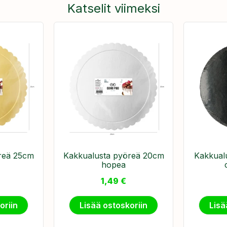
Katselit viimeksi
reä 25cm
Kakkualusta pyöreä 20cm
Kakkual
hopea
1,49
€
oriin
Lisää ostoskoriin
Lisä