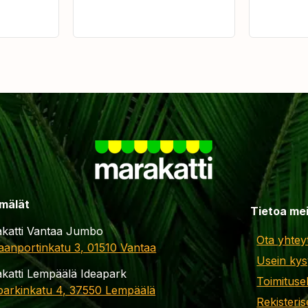
mälät
Tietoa me
katti Vantaa Jumbo
Ota yhtey
aanportinkatu 3, 01510 Vantaa
Usein kys
katti Lempäälä Ideapark
Toimituse
parkinkatu 4, 37550 Lempäälä
Rekisteris