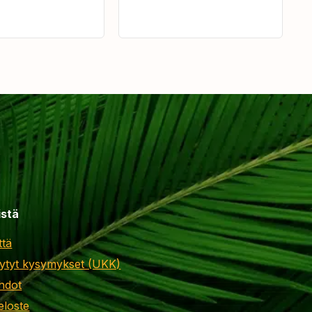
istä
ttä
ytyt kysymykset (UKK)
hdot
eloste