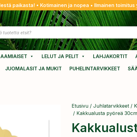
destä paikasta! • Kotimainen ja nopea • Ilmainen toimitus y
AAMIAISET
LELUT JA PELIT
LAHJAKORTIT
JUOMALASIT JA MUKIT
PUHELINTARVIKKEET
SÄ
Etusivu
/
Juhlatarvikkeet
/
K
/ Kakkualusta pyöreä 30cm
Kakkualust