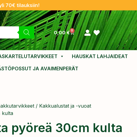
li 70€ tilauksiin!
0
0,00
€
ASKARTELUTARVIKKEET
HAUSKAT LAHJAIDEAT
ÄSTÖPOSSUT JA AVAIMENPERÄT
akkutarvikkeet
/
Kakkualustat ja -vuoat
 kulta
a pyöreä 30cm kulta