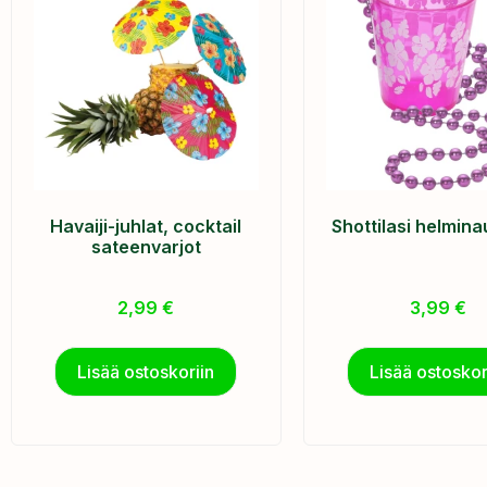
Havaiji-juhlat, cocktail
Shottilasi helmin
sateenvarjot
2,99
€
3,99
€
Lisää ostoskoriin
Lisää ostoskor