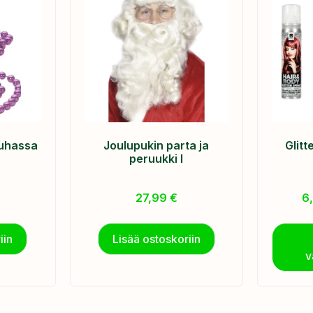
auhassa
Joulupukin parta ja
Glit
peruukki I
27,99
€
6
iin
Lisää ostoskoriin
v