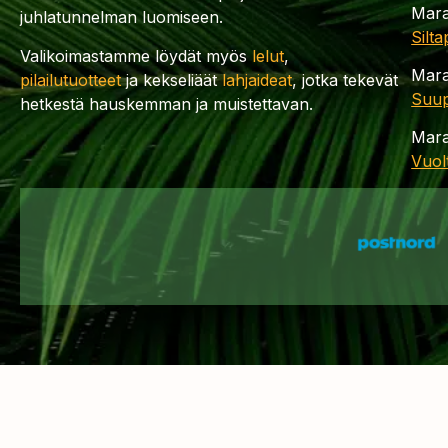
Mara
juhlatunnelman luomiseen.
Silt
Valikoimastamme löydät myös
lelut
,
Mara
pilailutuotteet
ja kekseliäät
lahjaideat
, jotka tekevät
Suup
hetkestä hauskemman ja muistettavan.
Mara
Vuol