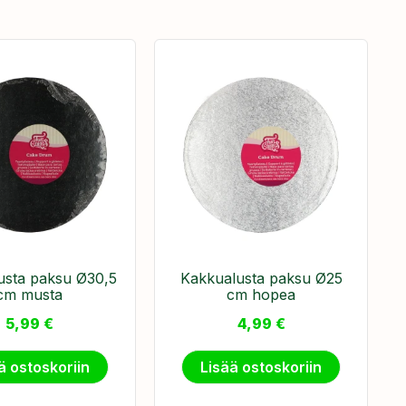
usta paksu Ø30,5
Kakkualusta paksu Ø25
cm musta
cm hopea
5,99
€
4,99
€
ä ostoskoriin
Lisää ostoskoriin