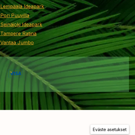
 Lempäälä Ideapark
 Pori Puuvilla
 Seinäjoki Ideapark
 Tampere Ratina
i Vantaa Jumbo
Eväste asetukset