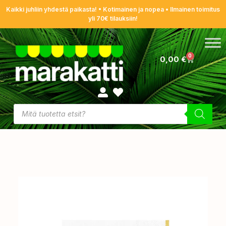
Kaikki juhliin yhdestä paikasta! • Kotimainen ja nopea • Ilmainen toimitus
yli 70€ tilauksiin!
0
0,00
€