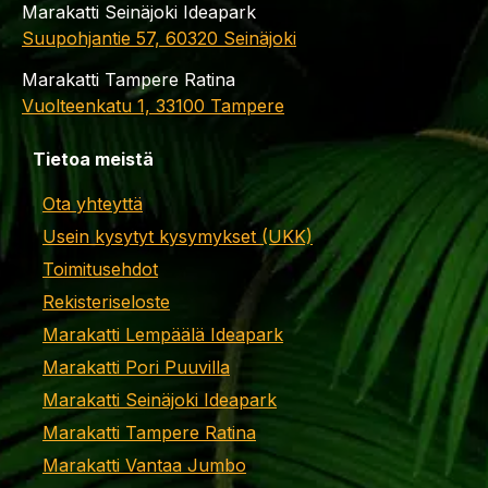
Marakatti Seinäjoki Ideapark
Suupohjantie 57, 60320 Seinäjoki
Marakatti Tampere Ratina
Vuolteenkatu 1, 33100 Tampere
Tietoa meistä
Ota yhteyttä
Usein kysytyt kysymykset (UKK)
Toimitusehdot
Rekisteriseloste
Marakatti Lempäälä Ideapark
Marakatti Pori Puuvilla
Marakatti Seinäjoki Ideapark
Marakatti Tampere Ratina
Marakatti Vantaa Jumbo