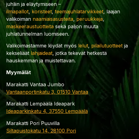
juhliin ja eläytymiseen –
ilmapallot
,
koristeet
,
teemajuhlatarvikkeet
, laajan
valikoiman
naamiaisasusteita
,
peruukkeja
,
maskeeraustuotteita
sekä paljon muuta
juhlatunnelman luomiseen.
Valikoimastamme löydät myös
lelut
,
pilailutuotteet
ja
kekseliäät
lahjaideat
, jotka tekevät hetkestä
hauskemman ja muistettavan.
Myymälät
Marakatti Vantaa Jumbo
Vantaanportinkatu 3, 01510 Vantaa
Marakatti Lempäälä Ideapark
Ideaparkinkatu 4, 37550 Lempäälä
Marakatti Pori Puuvilla
Siltapuistokatu 14, 28100 Pori