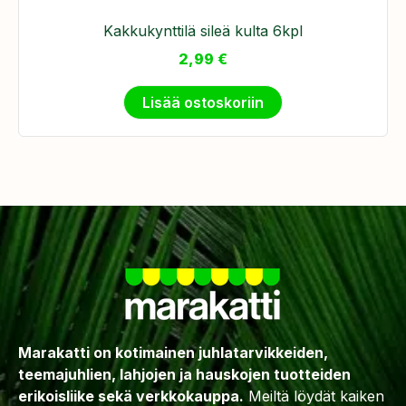
Kakkukynttilä sileä kulta 6kpl
2,99
€
Lisää ostoskoriin
Marakatti on kotimainen juhlatarvikkeiden,
teemajuhlien, lahjojen ja hauskojen tuotteiden
erikoisliike sekä verkkokauppa.
Meiltä löydät kaiken