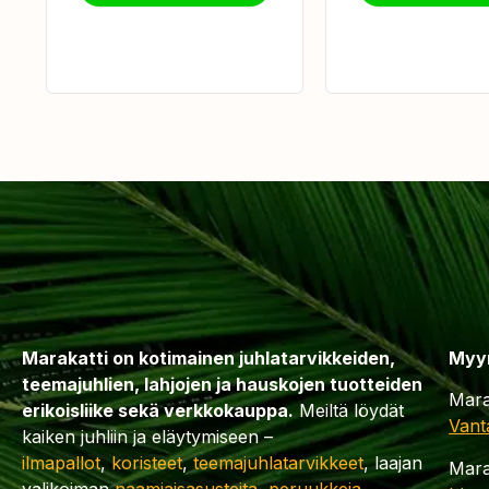
Marakatti on kotimainen juhlatarvikkeiden,
Myy
teemajuhlien, lahjojen ja hauskojen tuotteiden
Mara
erikoisliike sekä verkkokauppa.
Meiltä löydät
Vant
kaiken juhliin ja eläytymiseen –
ilmapallot
,
koristeet
,
teemajuhlatarvikkeet
, laajan
Mara
valikoiman
naamiaisasusteita
,
peruukkeja
,