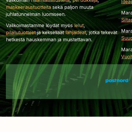
Idea
maskeeraustuotteita
sekä paljon muuta
Mara
juhlatunnelman luomiseen.
Silt
Valikoimastamme löydät myös
lelut
,
Mara
pilailutuotteet
ja kekseliäät
lahjaideat
, jotka tekevät
Suup
hetkestä hauskemman ja muistettavan.
Mara
Vuol