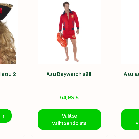
Hattu 2
Asu Baywatch sälli
Asu sa
64,99
€
iin
Valitse
vaihtoehdoista
v