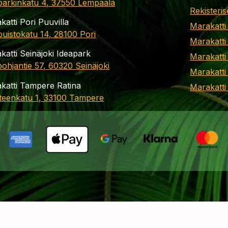
parkinkatu 4, 37550 Lempäälä
Rekisteris
katti Pori Puuvilla
Marakatti
apuistokatu 14, 28100 Pori
Marakatti
katti Seinäjoki Ideapark
Marakatti
ohjantie 57, 60320 Seinäjoki
Marakatti
katti Tampere Ratina
Marakatt
teenkatu 1, 33100 Tampere