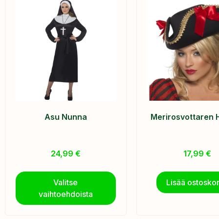
Asu Nunna
Merirosvottaren 
24,99
€
17,99
€
Valitse
Lisää ostoskor
vaihtoehdoista