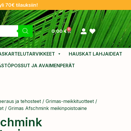
li 70€ tilauksiin!
0
0,00
€
ASKARTELUTARVIKKEET
HAUSKAT LAHJAIDEAT
ÄSTÖPOSSUT JA AVAIMENPERÄT
eraus ja tehosteet
/
Grimas-meikkituotteet
/
et
/ Grimas Afschmink meikinpoistoaine
schmink