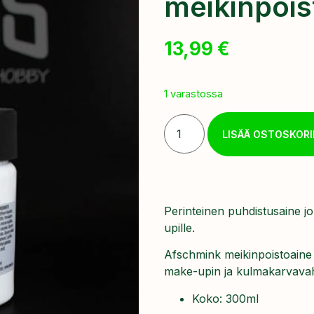
meikinpois
13,99
€
1 varastossa
LISÄÄ OSTOSKORI
Perinteinen puhdistusaine jo
upille.
Afschmink meikinpoistoaine
make-upin ja kulmakarvava
Koko: 300ml