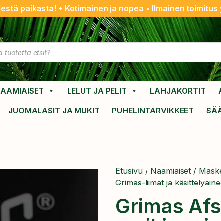
destä paikasta! • Kotimainen ja nopea • Ilmainen toimitus y
AAMIAISET
LELUT JA PELIT
LAHJAKORTIT
JUOMALASIT JA MUKIT
PUHELINTARVIKKEET
SÄ
Etusivu
/
Naamiaiset
/
Maske
Grimas-liimat ja käsittelyaine
Grimas Af