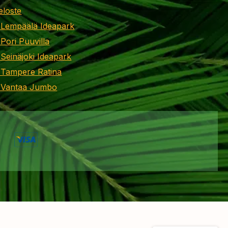
eloste
 Lempäälä Ideapark
 Pori Puuvilla
 Seinäjoki Ideapark
 Tampere Ratina
i Vantaa Jumbo