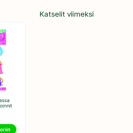
Katselit viimeksi
essa
oinnit
oriin