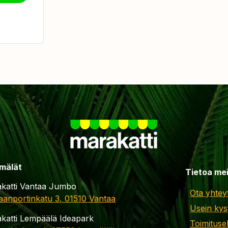
mälät
Tietoa me
katti Vantaa Jumbo
Ota yhtey
aanportinkatu 3, 01510 Vantaa
Usein kys
katti Lempäälä Ideapark
Toimituse