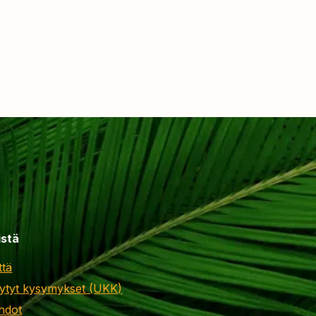
istä
ttä
ytyt kysymykset (UKK)
hdot