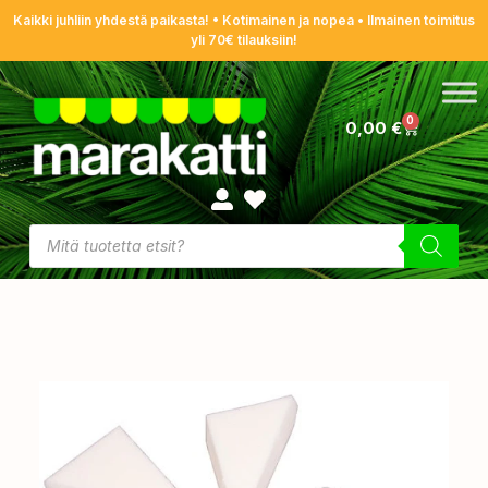
Kaikki juhliin yhdestä paikasta! • Kotimainen ja nopea • Ilmainen toimitus
yli 70€ tilauksiin!
0
0,00
€