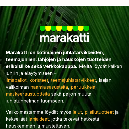
Marakatti on kotimainen juhlatarvikkeiden,
teemajuhlien, lahjojen ja hauskojen tuotteiden
erikoisliike sekä verkkokauppa.
Meiltä löydät kaiken
juhliin ja eläytymiseen –
ilmapallot
,
koristeet
,
teemajuhlatarvikkeet
, laajan
valikoiman
naamiaisasusteita
,
peruukkeja
,
maskeeraustuotteita
sekä paljon muuta
juhlatunnelman luomiseen.
Valikoimastamme löydät myös
lelut
,
pilailutuotteet
ja
kekseliäät
lahjaideat
, jotka tekevät hetkestä
hauskemman ja muistettavan.