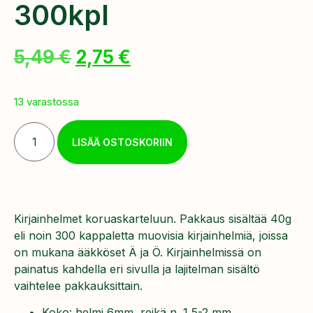
300kpl
5,49
€
2,75
€
13 varastossa
LISÄÄ OSTOSKORIIN
Kirjainhelmet koruaskarteluun. Pakkaus sisältää 40g
eli noin 300 kappaletta muovisia kirjainhelmiä, joissa
on mukana ääkköset Ä ja Ö. Kirjainhelmissä on
painatus kahdella eri sivulla ja lajitelman sisältö
vaihtelee pakkauksittain.
Koko: helmi 6mm, reikä n. 1,5-2 mm