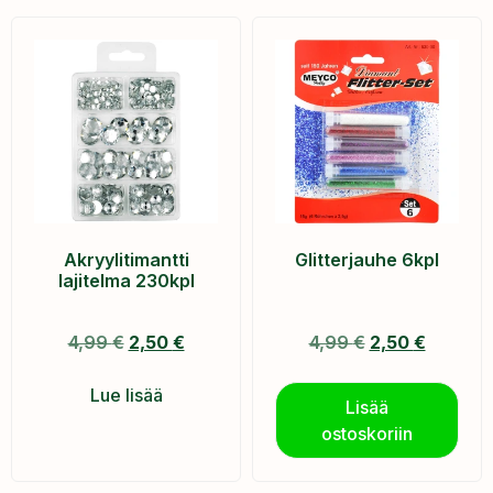
Akryylitimantti
Glitterjauhe 6kpl
lajitelma 230kpl
4,99
€
2,50
€
4,99
€
2,50
€
Lue lisää
Lisää
ostoskoriin