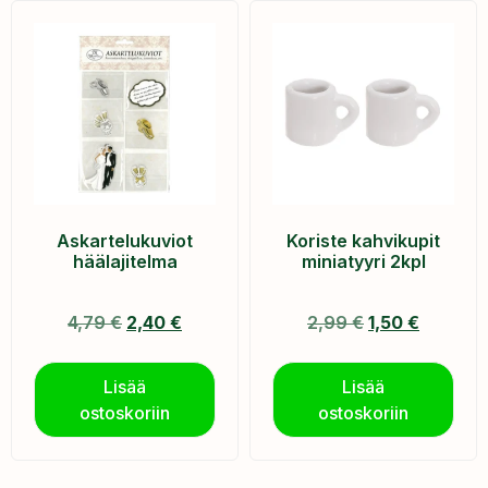
Askartelukuviot
Koriste kahvikupit
häälajitelma
miniatyyri 2kpl
4,79
€
2,40
€
2,99
€
1,50
€
Lisää
Lisää
ostoskoriin
ostoskoriin