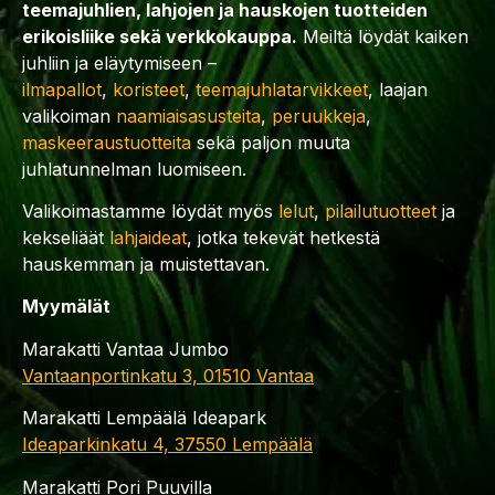
teemajuhlien, lahjojen ja hauskojen tuotteiden
erikoisliike sekä verkkokauppa.
Meiltä löydät kaiken
juhliin ja eläytymiseen –
ilmapallot
,
koristeet
,
teemajuhlatarvikkeet
, laajan
valikoiman
naamiaisasusteita
,
peruukkeja
,
maskeeraustuotteita
sekä paljon muuta
juhlatunnelman luomiseen.
Valikoimastamme löydät myös
lelut
,
pilailutuotteet
ja
kekseliäät
lahjaideat
, jotka tekevät hetkestä
hauskemman ja muistettavan.
Myymälät
Marakatti Vantaa Jumbo
Vantaanportinkatu 3, 01510 Vantaa
Marakatti Lempäälä Ideapark
Ideaparkinkatu 4, 37550 Lempäälä
Marakatti Pori Puuvilla