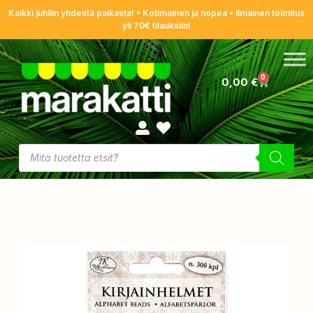
Kaikki juhliin yhdestä paikasta! • Kotimainen ja nopea • Ilmainen toimitus
yli 70€ tilauksiin!
0
0,00
€