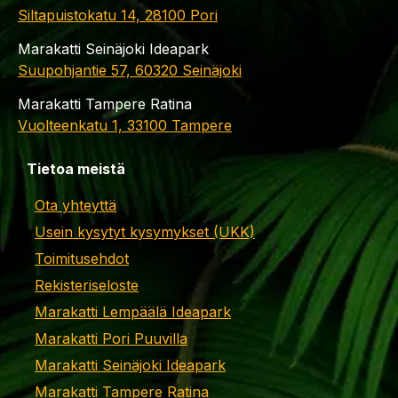
Siltapuistokatu 14, 28100 Pori
Marakatti Seinäjoki Ideapark
Suupohjantie 57, 60320 Seinäjoki
Marakatti Tampere Ratina
Vuolteenkatu 1, 33100 Tampere
Tietoa meistä
Ota yhteyttä
Usein kysytyt kysymykset (UKK)
Toimitusehdot
Rekisteriseloste
Marakatti Lempäälä Ideapark
Marakatti Pori Puuvilla
Marakatti Seinäjoki Ideapark
Marakatti Tampere Ratina