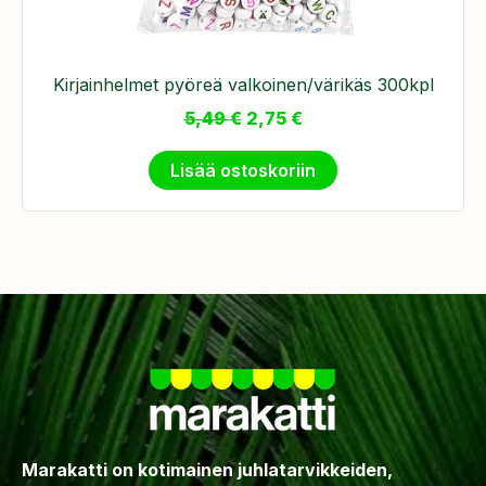
Kirjainhelmet pyöreä valkoinen/värikäs 300kpl
5,49
€
2,75
€
Lisää ostoskoriin
Marakatti on kotimainen juhlatarvikkeiden,