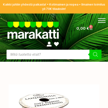
Kaikki juhliin yhdestä paikasta! • Kotimainen ja nopea • Ilmainen toimitus
yli 70€ tilauksiin!
0
0,00
€