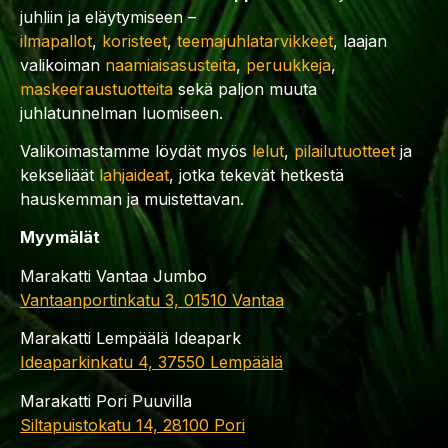
juhliin ja eläytymiseen –
ilmapallot
,
koristeet
,
teemajuhlatarvikkeet
, laajan
valikoiman
naamiaisasusteita
,
peruukkeja
,
maskeeraustuotteita
sekä paljon muuta
juhlatunnelman luomiseen.
Valikoimastamme löydät myös
lelut
,
pilailutuotteet
ja
kekseliäät
lahjaideat
, jotka tekevät hetkestä
hauskemman ja muistettavan.
Myymälät
Marakatti Vantaa Jumbo
Vantaanportinkatu 3, 01510 Vantaa
Marakatti Lempäälä Ideapark
Ideaparkinkatu 4, 37550 Lempäälä
Marakatti Pori Puuvilla
Siltapuistokatu 14, 28100 Pori