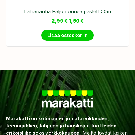
Lahjanauha Paljon onnea pastelli 50m
2,99
€
1,50
€
Lisää ostoskoriin
Marakatti on kotimainen juhlatarvikkeiden,
teemajuhlien, lahjojen ja hauskojen tuotteiden
erikoisliike sekä verkkokauppa.
Meiltä löydät kaiken