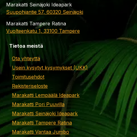
Marakatti Seinäjoki Ideapark
Suupohjantie 57, 60320 Seinäjoki
Marakatti Tampere Ratina
Vuolteenkatu 1, 33100 Tampere
Tietoa meistä
Ota yhteyttä
Usein kysytyt kysymykset (UKK)
Toimitusehdot
Rekisteriseloste
Marakatti Lempäälä Ideapark
Marakatti Pori Puuvilla
Marakatti Seinäjoki Ideapark
Marakatti Tampere Ratina
Marakatti Vantaa Jumbo