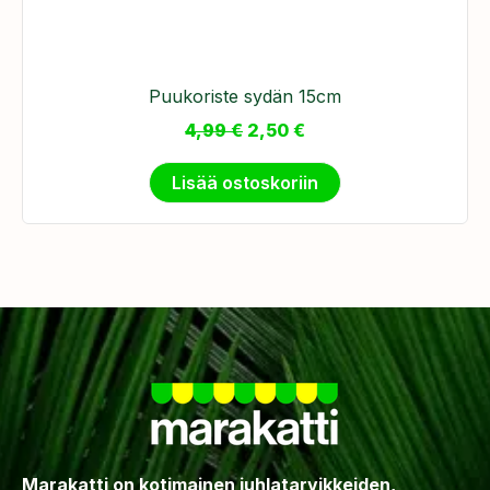
Puukoriste sydän 15cm
4,99
€
2,50
€
Lisää ostoskoriin
Marakatti on kotimainen juhlatarvikkeiden,