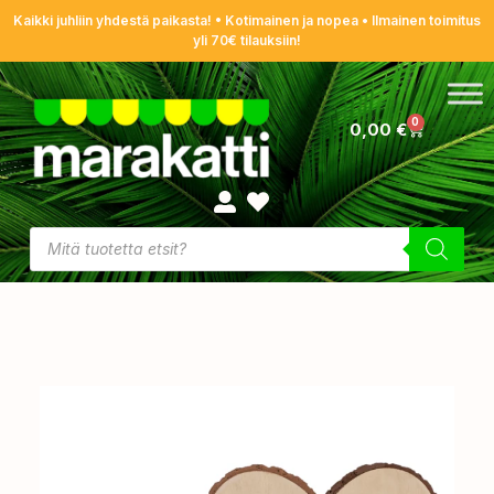
Kaikki juhliin yhdestä paikasta! • Kotimainen ja nopea • Ilmainen toimitus
yli 70€ tilauksiin!
0
0,00
€