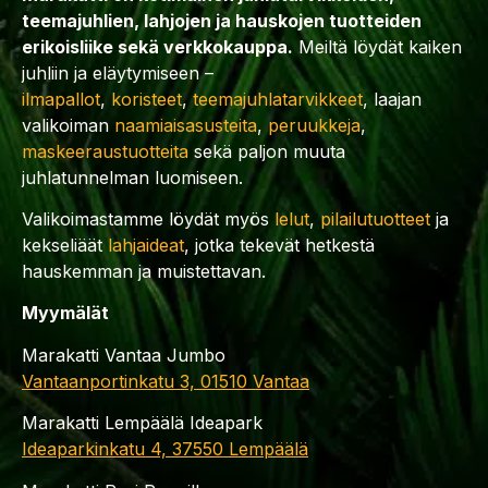
teemajuhlien, lahjojen ja hauskojen tuotteiden
erikoisliike sekä verkkokauppa.
Meiltä löydät kaiken
juhliin ja eläytymiseen –
ilmapallot
,
koristeet
,
teemajuhlatarvikkeet
, laajan
valikoiman
naamiaisasusteita
,
peruukkeja
,
maskeeraustuotteita
sekä paljon muuta
juhlatunnelman luomiseen.
Valikoimastamme löydät myös
lelut
,
pilailutuotteet
ja
kekseliäät
lahjaideat
, jotka tekevät hetkestä
hauskemman ja muistettavan.
Myymälät
Marakatti Vantaa Jumbo
Vantaanportinkatu 3, 01510 Vantaa
Marakatti Lempäälä Ideapark
Ideaparkinkatu 4, 37550 Lempäälä