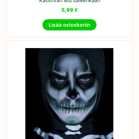
Kasvoväri liitu sateenkaari
5,99
€
Lisää ostoskoriin