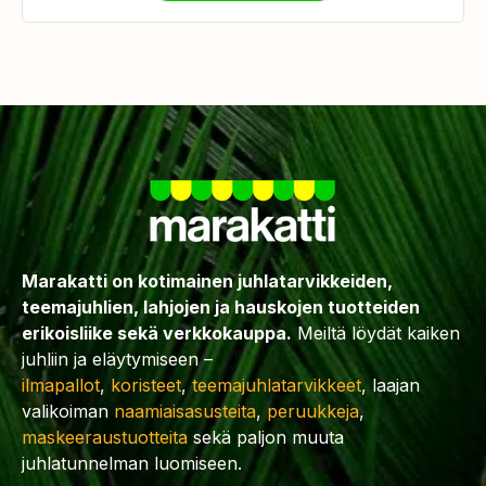
Marakatti on kotimainen juhlatarvikkeiden,
teemajuhlien, lahjojen ja hauskojen tuotteiden
erikoisliike sekä verkkokauppa.
Meiltä löydät kaiken
juhliin ja eläytymiseen –
ilmapallot
,
koristeet
,
teemajuhlatarvikkeet
, laajan
valikoiman
naamiaisasusteita
,
peruukkeja
,
maskeeraustuotteita
sekä paljon muuta
juhlatunnelman luomiseen.