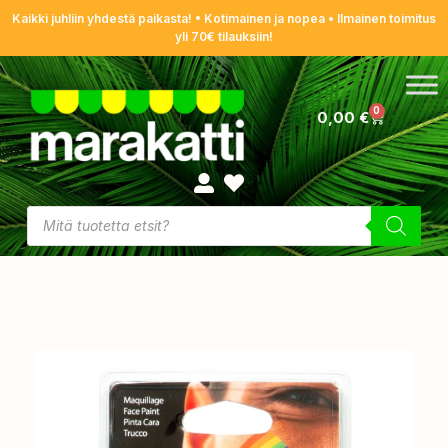
Kaikki juhliin yhdestä paikasta! • Kotimainen ja nopea • Ilmainen toimitus
yli 70€ tilauksiin!
0
0,00
€