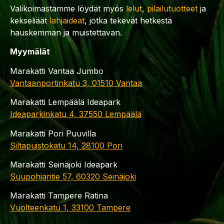
Valikoimastamme löydät myös
lelut
,
pilailutuotteet
ja
kekseliäät
lahjaideat
, jotka tekevät hetkestä
hauskemman ja muistettavan.
Myymälät
Marakatti Vantaa Jumbo
Vantaanportinkatu 3, 01510 Vantaa
Marakatti Lempäälä Ideapark
Ideaparkinkatu 4, 37550 Lempäälä
Marakatti Pori Puuvilla
Siltapuistokatu 14, 28100 Pori
Marakatti Seinäjoki Ideapark
Suupohjantie 57, 60320 Seinäjoki
Marakatti Tampere Ratina
Vuolteenkatu 1, 33100 Tampere