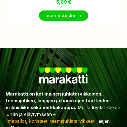
5,99
€
Lisää ostoskoriin
Marakatti on kotimainen juhlatarvikkeiden,
teemajuhlien, lahjojen ja hauskojen tuotteiden
erikoisliike sekä verkkokauppa.
Meiltä löydät kaiken
juhliin ja eläytymiseen –
ilmapallot
,
koristeet
,
teemajuhlatarvikkeet
, laajan