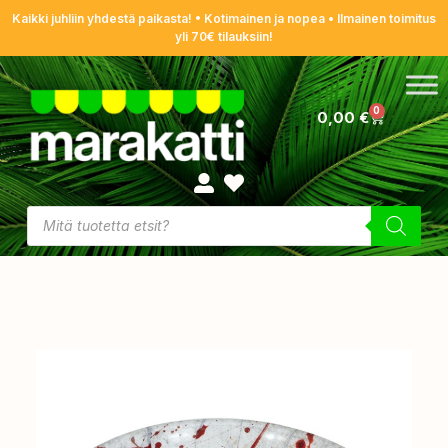
Kaikki juhliin yhdestä paikasta! • Kotimainen ja nopea • Ilmainen toimitus
yli 70€ tilauksiin!
0
0,00
€