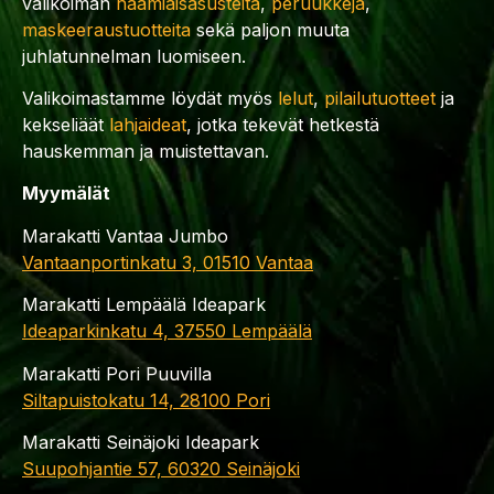
valikoiman
naamiaisasusteita
,
peruukkeja
,
maskeeraustuotteita
sekä paljon muuta
juhlatunnelman luomiseen.
Valikoimastamme löydät myös
lelut
,
pilailutuotteet
ja
kekseliäät
lahjaideat
, jotka tekevät hetkestä
hauskemman ja muistettavan.
Myymälät
Marakatti Vantaa Jumbo
Vantaanportinkatu 3, 01510 Vantaa
Marakatti Lempäälä Ideapark
Ideaparkinkatu 4, 37550 Lempäälä
Marakatti Pori Puuvilla
Siltapuistokatu 14, 28100 Pori
Marakatti Seinäjoki Ideapark
Suupohjantie 57, 60320 Seinäjoki