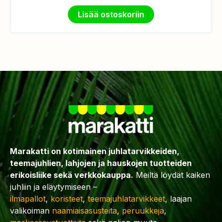
Lisää ostoskoriin
Marakatti on kotimainen juhlatarvikkeiden,
teemajuhlien, lahjojen ja hauskojen tuotteiden
erikoisliike sekä verkkokauppa.
Meiltä löydät kaiken
juhliin ja eläytymiseen –
ilmapallot
,
koristeet
,
teemajuhlatarvikkeet
, laajan
valikoiman
naamiaisasusteita
,
peruukkeja
,