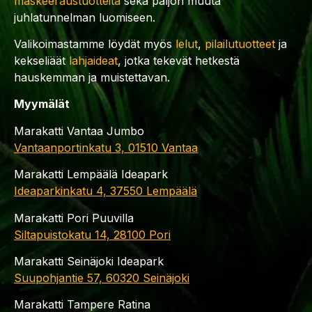
maskeeraustuotteita
sekä paljon muuta
juhlatunnelman luomiseen.
Valikoimastamme löydät myös
lelut
,
pilailutuotteet
ja
kekseliäät
lahjaideat
, jotka tekevät hetkestä
hauskemman ja muistettavan.
Myymälät
Marakatti Vantaa Jumbo
Vantaanportinkatu 3, 01510 Vantaa
Marakatti Lempäälä Ideapark
Ideaparkinkatu 4, 37550 Lempäälä
Marakatti Pori Puuvilla
Siltapuistokatu 14, 28100 Pori
Marakatti Seinäjoki Ideapark
Suupohjantie 57, 60320 Seinäjoki
Marakatti Tampere Ratina