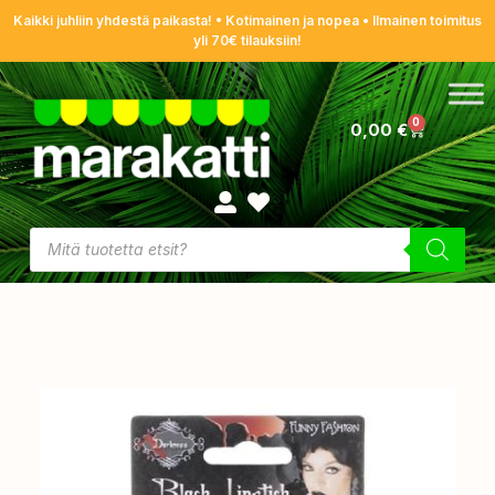
Kaikki juhliin yhdestä paikasta! • Kotimainen ja nopea • Ilmainen toimitus
yli 70€ tilauksiin!
0
0,00
€