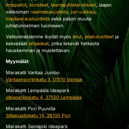
ilmapallot
,
koristeet
,
teemajuhlatarvikkeet
, laajan
valikoiman
naamiaisasusteita
,
peruukkeja
,
maskeeraustuotteita
sekä paljon muuta
juhlatunnelman luomiseen.
Valikoimastamme löydät myös
lelut
,
pilailutuotteet
ja
kekseliäät
lahjaideat
, jotka tekevät hetkestä
hauskemman ja muistettavan.
Myymälät
Marakatti Vantaa Jumbo
Vantaanportinkatu 3, 01510 Vantaa
Marakatti Lempäälä Ideapark
Ideaparkinkatu 4, 37550 Lempäälä
Marakatti Pori Puuvilla
Siltapuistokatu 14, 28100 Pori
Marakatti Seinäjoki Ideapark