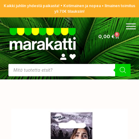
Kaikki juhliin yhdestä paikasta! • Kotimainen ja nopea • Ilmainen toimitus
yli 70€ tilauksiin!
0
0,00
€