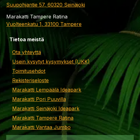
Suupohjantie 57, 60320 Seinäjoki
Marakatti Tampere Ratina
Vuolteenkatu 1, 33100 Tampere
Tietoa meistä
Ota yhteyttä
Usein kysytyt kysymykset (UKK)
Toimitusehdot
Rekisteriseloste
Marakatti Lempäälä Ideapark
Marakatti Pori Puuvilla
Marakatti Seinäjoki Ideapark
Marakatti Tampere Ratina
Marakatti Vantaa Jumbo