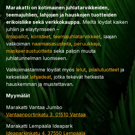
Marakatti on kotimainen juhlatarvikkeiden,
teemajuhlien, lahjojen ja hauskojen tuotteiden
erikoisliike sekä verkkokauppa.
Meiltä löydät kaiken
juhliin ja eläytymiseen –
ilmapallot
,
koristeet
,
teemajuhlatarvikkeet
, laajan
valikoiman
naamiaisasusteita
,
peruukkeja
,
maskeeraustuotteita
sekä paljon muuta
juhlatunnelman luomiseen.
Valikoimastamme löydät myös
lelut
,
pilailutuotteet
ja
kekseliäät
lahjaideat
, jotka tekevät hetkestä
hauskemman ja muistettavan.
Myymälät
Marakatti Vantaa Jumbo
Vantaanportinkatu 3, 01510 Vantaa
Marakatti Lempäälä Ideapark
Ideaparkinkatu 4, 37550 Lempäälä