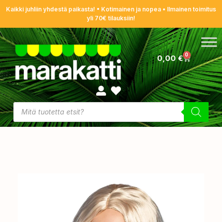
Kaikki juhliin yhdestä paikasta! • Kotimainen ja nopea • Ilmainen toimitus
yli 70€ tilauksiin!
0
0,00
€