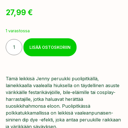
27,99
€
1 varastossa
LISÄÄ OSTOSKORIIN
Tämä leikkisä Jenny peruukki puolipitkällä,
laineikkaalla vaalealla hiuksella on täydellinen asuste
värikkäille festarikävijöille, bile-eläimille tai cosplay-
harrastajille, jotka haluavat herättää
suosikkihahmonsa eloon. Puolipitkässä
polkkatukkamallissa on leikkisä vaaleanpunaisen-
sininen dip dye -efekti, joka antaa peruukille raikkaan
ja värikkään säväyksen.