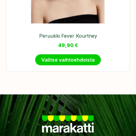
Peruukki Fever Kourtney
49,90
€
Valitse vaihtoehdoista