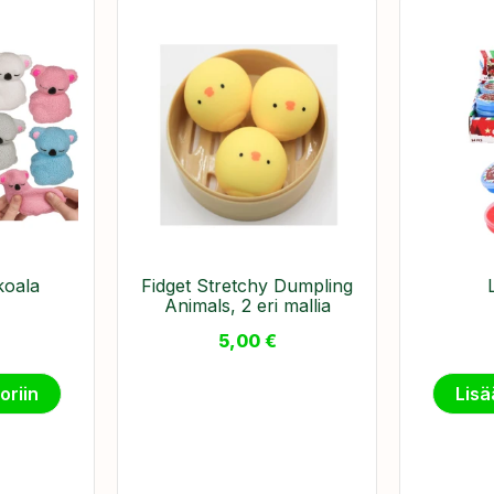
koala
Fidget Stretchy Dumpling
Animals, 2 eri mallia
5,00
€
oriin
Lisä