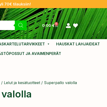
li 70€ tilauksiin!
0
0,00
€
ASKARTELUTARVIKKEET
HAUSKAT LAHJAIDEAT
ÄSTÖPOSSUT JA AVAIMENPERÄT
/
Lelut ja kesätuotteet
/ Superpallo valolla
valolla