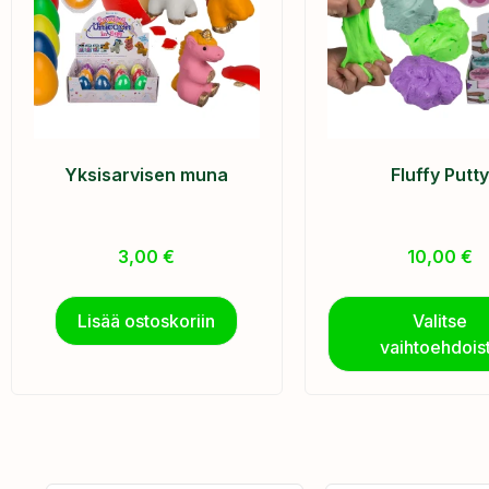
Yksisarvisen muna
Fluffy Putt
3,00
€
10,00
€
Lisää ostoskoriin
Valitse
vaihtoehdois