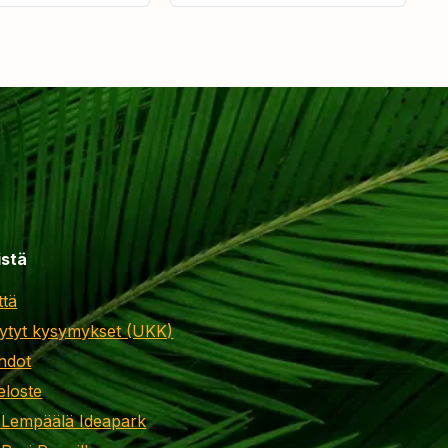
istä
ttä
ytyt kysymykset (UKK)
hdot
eloste
 Lempäälä Ideapark