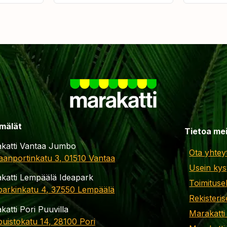
mälät
Tietoa me
katti Vantaa Jumbo
Ota yhtey
aanportinkatu 3, 01510 Vantaa
Usein kys
katti Lempäälä Ideapark
Toimituse
parkinkatu 4, 37550 Lempäälä
Rekisteris
katti Pori Puuvilla
Marakatti
apuistokatu 14, 28100 Pori