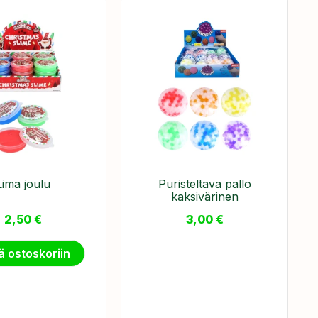
Lima joulu
Puristeltava pallo
kaksivärinen
2,50
€
3,00
€
ä ostoskoriin