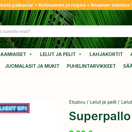
destä paikasta! • Kotimainen ja nopea • Ilmainen toimitus y
AAMIAISET
LELUT JA PELIT
LAHJAKORTIT
JUOMALASIT JA MUKIT
PUHELINTARVIKKEET
SÄ
Etusivu
/
Lelut ja pelit
/
Lelut
Superpallo 