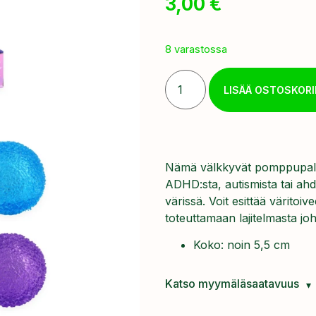
3,00
€
8 varastossa
LISÄÄ OSTOSKORI
Nämä välkkyvät pomppupallot o
ADHD:sta, autismista tai ahdi
värissä. Voit esittää väritoi
toteuttamaan lajitelmasta jo
Koko: noin 5,5 cm
Katso myymäläsaatavuus