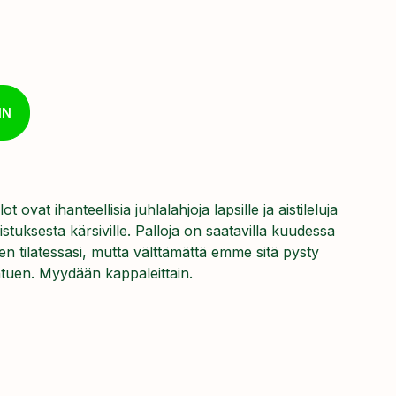
IN
vat ihanteellisia juhlalahjoja lapsille ja aistileluja
stuksesta kärsiville. Palloja on saatavilla kuudessa
veen tilatessasi, mutta välttämättä emme sitä pysty
htuen. Myydään kappaleittain.