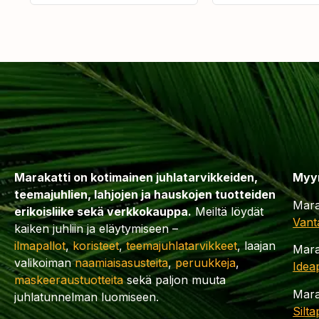
Marakatti on kotimainen juhlatarvikkeiden,
Myy
teemajuhlien, lahjojen ja hauskojen tuotteiden
Mara
erikoisliike sekä verkkokauppa.
Meiltä löydät
Vant
kaiken juhliin ja eläytymiseen –
ilmapallot
,
koristeet
,
teemajuhlatarvikkeet
, laajan
Mara
valikoiman
naamiaisasusteita
,
peruukkeja
,
Idea
maskeeraustuotteita
sekä paljon muuta
Mara
juhlatunnelman luomiseen.
Silt