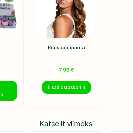
y
Ruusupääpanta
7,99
€
Lisää ostoskoriin
ta
Katselit viimeksi