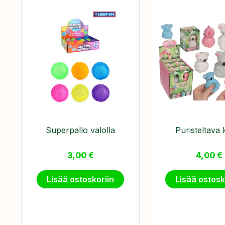
Superpallo valolla
Puristeltava 
3,00
€
4,00
€
Lisää ostoskoriin
Lisää ostosk