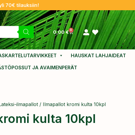
li 70€ tilauksiin!
0
0,00
€
ASKARTELUTARVIKKEET
HAUSKAT LAHJAIDEAT
ÄSTÖPOSSUT JA AVAIMENPERÄT
Lateksi-ilmapallot
/ Ilmapallot kromi kulta 10kpl
kromi kulta 10kpl