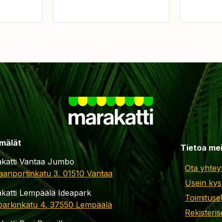
mälät
Tietoa me
katti Vantaa Jumbo
Ota yhtey
aanportinkatu 3, 01510 Vantaa
Usein kys
katti Lempäälä Ideapark
Toimituse
parkinkatu 4, 37550 Lempäälä
Rekisteris