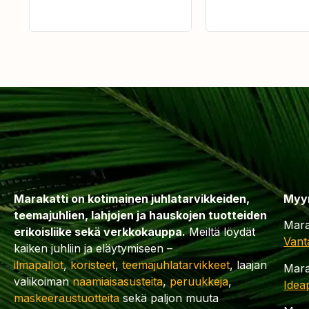
Marakatti on kotimainen juhlatarvikkeiden,
Myy
teemajuhlien, lahjojen ja hauskojen tuotteiden
Mara
erikoisliike sekä verkkokauppa.
Meiltä löydät
Vant
kaiken juhliin ja eläytymiseen –
ilmapallot
,
koristeet
,
teemajuhlatarvikkeet
, laajan
Mara
valikoiman
naamiaisasusteita
,
peruukkeja
,
Idea
maskeeraustuotteita
sekä paljon muuta