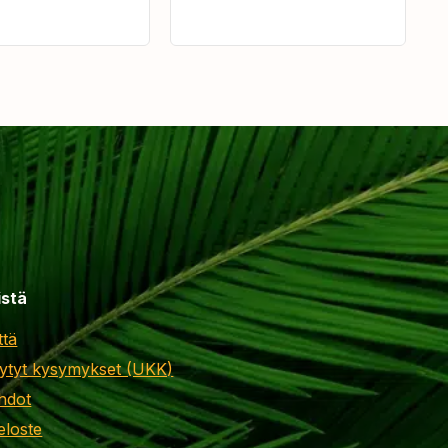
istä
ttä
ytyt kysymykset (UKK)
hdot
eloste