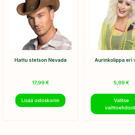
Hattu stetson Nevada
Aurinkolippa eri 
17,99
€
5,99
€
Lisää ostoskoriin
Valitse
vaihtoehdois