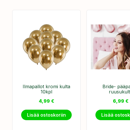
Ilmapallot kromi kulta
​Bride- pääp
10kpl
ruusukul
4,99
€
6,99
€
Lisää ostoskoriin
Lisää ostosk