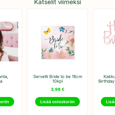
Katselit viimeksi
anta,
Servetti Bride to be 18cm
Kakku
ta
10kpl
Birthday
3,99
€
oriin
Lisää ostoskoriin
Lisä