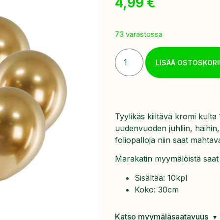
4,99
€
73 varastossa
LISÄÄ OSTOSKORI
Tyylikäs kiiltävä kromi kulta 
uudenvuoden juhliin, häihin, 
foliopalloja niin saat mahta
Marakatin myymälöistä saat pa
Sisältää: 10kpl
Koko: 30cm
Katso myymäläsaatavuus