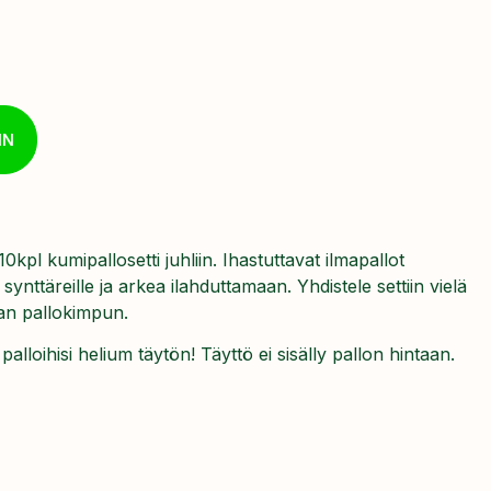
IN
10kpl kumipallosetti juhliin. Ihastuttavat ilmapallot
synttäreille ja arkea ilahduttamaan. Yhdistele settiin vielä
van pallokimpun.
lloihisi helium täytön! Täyttö ei sisälly pallon hintaan.