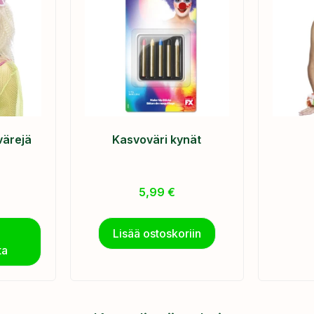
värejä
Kasvoväri kynät
5,99
€
Lisää ostoskoriin
ta