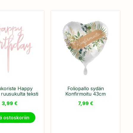
koriste Happy
Foliopallo sydän
 ruusukulta teksti
Konfirmoitu 43cm
3,99
€
7,99
€
ä ostoskoriin