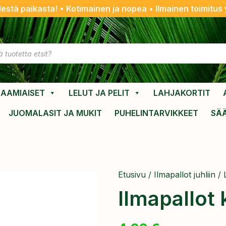
destä paikasta! • Kotimainen ja nopea • Ilmainen toimitus y
AAMIAISET
LELUT JA PELIT
LAHJAKORTIT
JUOMALASIT JA MUKIT
PUHELINTARVIKKEET
SÄ
Etusivu
/
Ilmapallot juhliin
/
Ilmapallot 