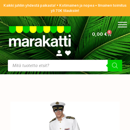
Kaikki juhliin yhdestä paikasta! • Kotimainen ja nopea • Ilmainen toimitus
yli 70€ tilauksiin!
0
0,00
€