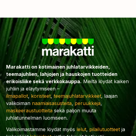
Marakatti on kotimainen juhlatarvikkeiden,
teemajuhlien, lahjojen ja hauskojen tuotteiden
erikoisliike sekä verkkokauppa.
Meiltä löydät kaiken
juhliin ja eläytymiseen –
ilmapallot
,
koristeet
,
teemajuhlatarvikkeet
, laajan
valikoiman
naamiaisasusteita
,
peruukkeja
,
maskeeraustuotteita
sekä paljon muuta
juhlatunnelman luomiseen.
Valikoimastamme löydät myös
lelut
,
pilailutuotteet
ja