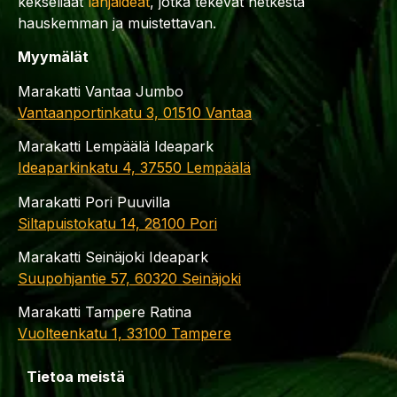
kekseliäät
lahjaideat
, jotka tekevät hetkestä
hauskemman ja muistettavan.
Myymälät
Marakatti Vantaa Jumbo
Vantaanportinkatu 3, 01510 Vantaa
Marakatti Lempäälä Ideapark
Ideaparkinkatu 4, 37550 Lempäälä
Marakatti Pori Puuvilla
Siltapuistokatu 14, 28100 Pori
Marakatti Seinäjoki Ideapark
Suupohjantie 57, 60320 Seinäjoki
Marakatti Tampere Ratina
Vuolteenkatu 1, 33100 Tampere
Tietoa meistä