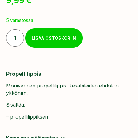
9,99
€
5 varastossa
LISÄÄ OSTOSKORIIN
Propellilippis
Monivärinen propellilippis, kesäbileiden ehdoton
ykkönen.
Sisältää:
– propellilippiksen
Katso myymäläsaatavuus