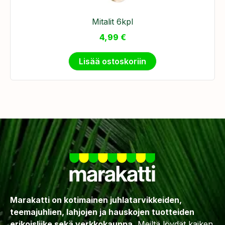
Mitalit 6kpl
4,99
€
Lisää ostoskoriin
Marakatti on kotimainen juhlatarvikkeiden,
teemajuhlien, lahjojen ja hauskojen tuotteiden
erikoisliike sekä verkkokauppa.
Meiltä löydät kaiken