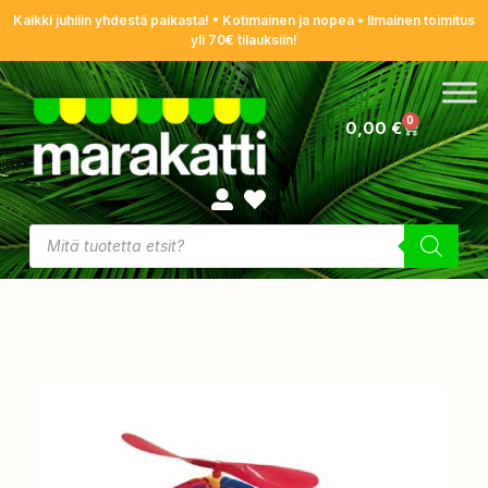
Kaikki juhliin yhdestä paikasta! • Kotimainen ja nopea • Ilmainen toimitus
yli 70€ tilauksiin!
0
0,00
€