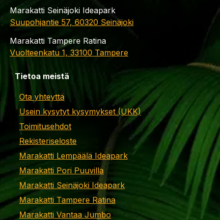
Marakatti Seinäjoki Ideapark
Suupohjantie 57, 60320 Seinäjoki
Marakatti Tampere Ratina
Vuolteenkatu 1, 33100 Tampere
Tietoa meistä
Ota yhteyttä
Usein kysytyt kysymykset (UKK)
Toimitusehdot
Rekisteriseloste
Marakatti Lempäälä Ideapark
Marakatti Pori Puuvilla
Marakatti Seinäjoki Ideapark
Marakatti Tampere Ratina
Marakatti Vantaa Jumbo