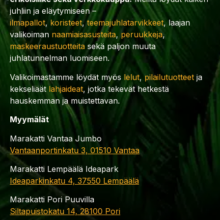
juhliin ja eläytymiseen –
ilmapallot
,
koristeet
,
teemajuhlatarvikkeet
, laajan
valikoiman
naamiaisasusteita
,
peruukkeja
,
maskeeraustuotteita
sekä paljon muuta
juhlatunnelman luomiseen.
Valikoimastamme löydät myös
lelut
,
pilailutuotteet
ja
kekseliäät
lahjaideat
, jotka tekevät hetkestä
hauskemman ja muistettavan.
Myymälät
Marakatti Vantaa Jumbo
Vantaanportinkatu 3, 01510 Vantaa
Marakatti Lempäälä Ideapark
Ideaparkinkatu 4, 37550 Lempäälä
Marakatti Pori Puuvilla
Siltapuistokatu 14, 28100 Pori