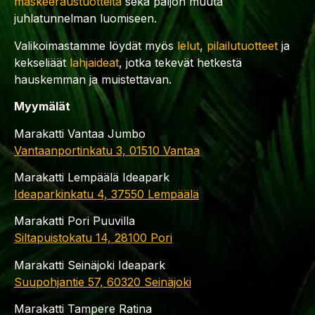
maskeeraustuotteita
sekä paljon muuta
juhlatunnelman luomiseen.
Valikoimastamme löydät myös
lelut
,
pilailutuotteet
ja
kekseliäät
lahjaideat
, jotka tekevät hetkestä
hauskemman ja muistettavan.
Myymälät
Marakatti Vantaa Jumbo
Vantaanportinkatu 3, 01510 Vantaa
Marakatti Lempäälä Ideapark
Ideaparkinkatu 4, 37550 Lempäälä
Marakatti Pori Puuvilla
Siltapuistokatu 14, 28100 Pori
Marakatti Seinäjoki Ideapark
Suupohjantie 57, 60320 Seinäjoki
Marakatti Tampere Ratina