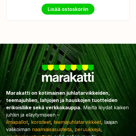
Lisää ostoskoriin
Marakatti on kotimainen juhlatarvikkeiden,
teemajuhlien, lahjojen ja hauskojen tuotteiden
erikoisliike sekä verkkokauppa.
Meiltä löydät kaiken
juhliin ja eläytymiseen –
ilmapallot
,
koristeet
,
teemajuhlatarvikkeet
, laajan
valikoiman
naamiaisasusteita
,
peruukkeja
,