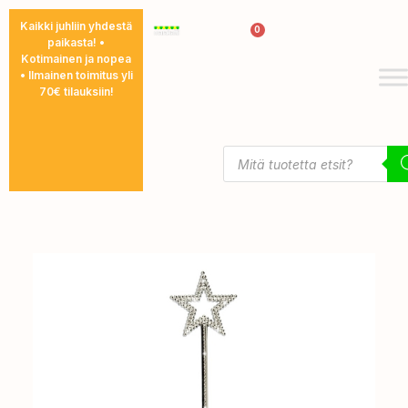
Kaikki juhliin yhdestä
0
0,00
€
paikasta! •
Kotimainen ja nopea
• Ilmainen toimitus yli
70€ tilauksiin!