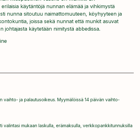
rilaisia käytäntöjä nunnan elämää ja vihkimystä
esti nunna sitoutuu naimattomuuteen, köyhyyteen ja
ontokuntia, joissa sekä nunnat että munkit asuvat
 johtajasta käytetään nimitystä abbedissa.
ine
n vaihto- ja palautusoikeus. Myymälöissä 14 päivän vaihto-
ti valintasi mukaan laskulla, erämaksulla, verkkopankkitunnuksilla