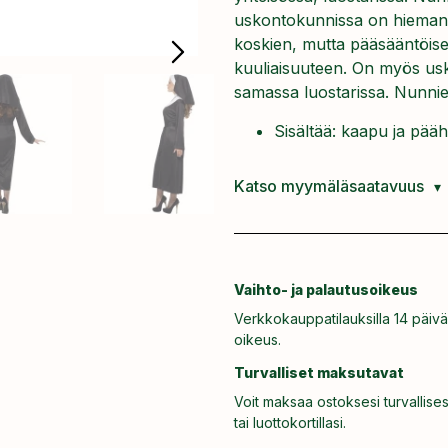
uskontokunnissa on hieman e
koskien, mutta pääsääntöis
kuuliaisuuteen. On myös usk
samassa luostarissa. Nunnien
Sisältää: kaapu ja pääh
Katso myymäläsaatavuus
Vaihto- ja palautusoikeus
Verkkokauppatilauksilla 14 päivä
oikeus.
Turvalliset maksutavat
Voit maksaa ostoksesi turvallises
tai luottokortillasi.