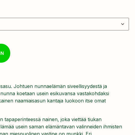
IN
sasu. Johtuen nunnaelämän siveellisyydestä ja
en nunna koetaan usein esikuvansa vastakohdaksi
kainen naamiaisasun kantaja luokoon itse omat
 tapaperinteessä nainen, joka viettää tiukan
a elämää usein saman elämäntavan valinneiden ihmisten
nnan miespuolinen vastine on munkki. Eri