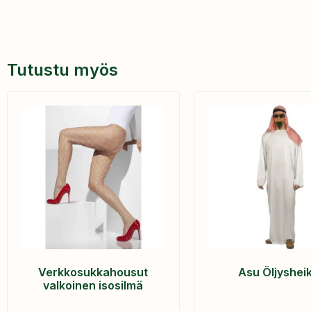
Tutustu myös
Verkkosukkahousut
Asu Öljysheik
valkoinen isosilmä