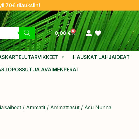
li 70€ tilauksiin!
0
0,00
€
ASKARTELUTARVIKKEET
HAUSKAT LAHJAIDEAT
ÄSTÖPOSSUT JA AVAIMENPERÄT
aisaiheet
/
Ammatit
/
Ammattiasut
/ Asu Nunna