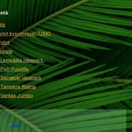
istä
ttä
ytyt kysymykset (UKK)
hdot
eloste
 Lempäälä Ideapark
 Pori Puuvilla
 Seinäjoki Ideapark
 Tampere Ratina
i Vantaa Jumbo