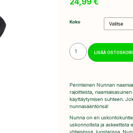
24,99
€
Koko
LISÄÄ OSTOSKORI
Perinteinen Nunnan naamiai
rajoitteista, naamiaisasuin
käyttäytymisen suhteen. Jo
nunnasääntönsä!
Nunna on eri uskontokuntien
uskonnollista ja askeettist
yhteisössä, luostarissa. Nu