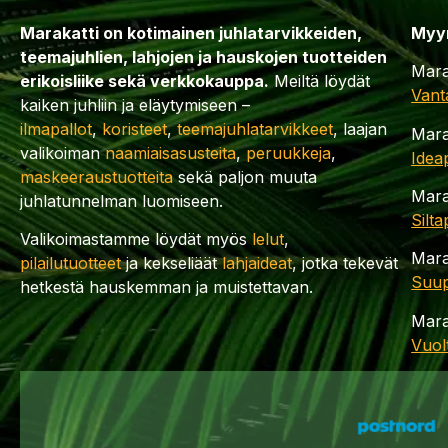
Marakatti on kotimainen juhlatarvikkeiden,
Myy
teemajuhlien, lahjojen ja hauskojen tuotteiden
Mara
erikoisliike sekä verkkokauppa.
Meiltä löydät
Vant
kaiken juhliin ja eläytymiseen –
ilmapallot
,
koristeet
,
teemajuhlatarvikkeet
, laajan
Mara
valikoiman
naamiaisasusteita
,
peruukkeja
,
Idea
maskeeraustuotteita
sekä paljon muuta
Mara
juhlatunnelman luomiseen.
Silt
Valikoimastamme löydät myös
lelut
,
Mara
pilailutuotteet
ja kekseliäät
lahjaideat
, jotka tekevät
Suup
hetkestä hauskemman ja muistettavan.
Mara
Vuol