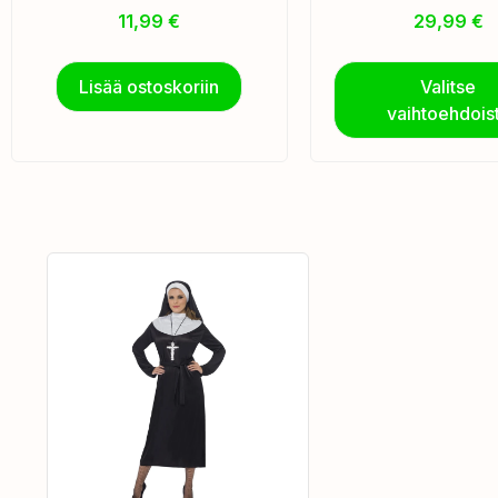
11,99
€
29,99
€
Lisää ostoskoriin
Valitse
vaihtoehdois