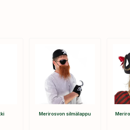
ki
Merirosvon silmälappu
Meriro