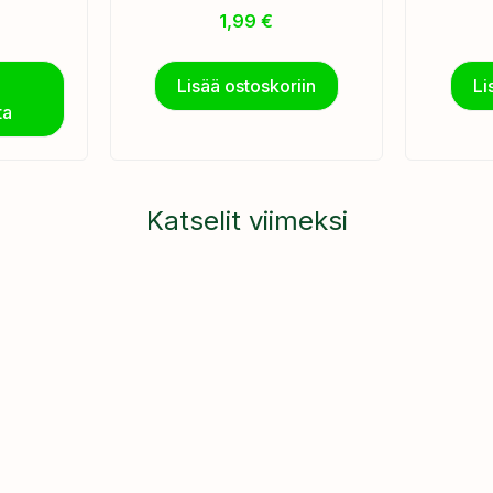
1,99
€
Lisää ostoskoriin
Li
ta
Katselit viimeksi