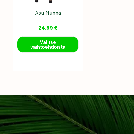
Asu Nunna
24,99
€
Valitse
vaihtoehdoista