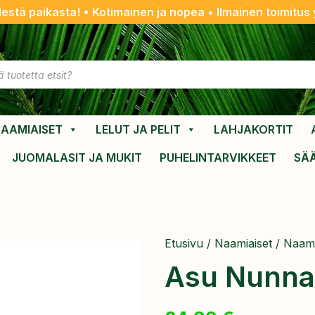
destä paikasta! • Kotimainen ja nopea • Ilmainen toimitus y
AAMIAISET
LELUT JA PELIT
LAHJAKORTIT
JUOMALASIT JA MUKIT
PUHELINTARVIKKEET
SÄ
Etusivu
/
Naamiaiset
/
Naami
Asu Nunna