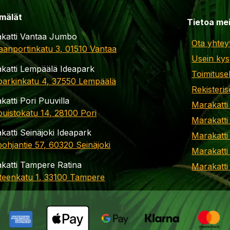
mälät
Tietoa me
katti Vantaa Jumbo
Ota yhtey
aanportinkatu 3, 01510 Vantaa
Usein kys
katti Lempäälä Ideapark
Toimituse
parkinkatu 4, 37550 Lempäälä
Rekisteris
katti Pori Puuvilla
Marakatti
apuistokatu 14, 28100 Pori
Marakatti
katti Seinäjoki Ideapark
Marakatti
ohjantie 57, 60320 Seinäjoki
Marakatti
katti Tampere Ratina
Marakatt
teenkatu 1, 33100 Tampere