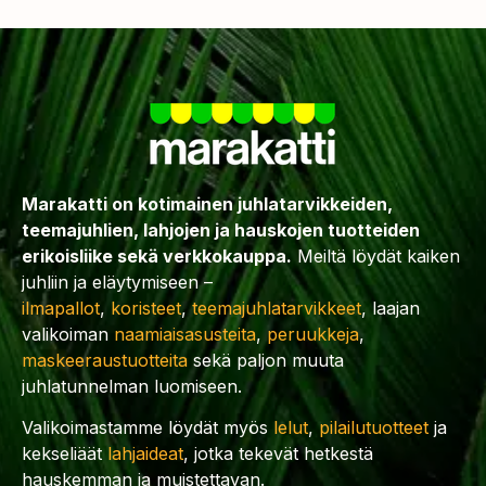
Marakatti on kotimainen juhlatarvikkeiden,
teemajuhlien, lahjojen ja hauskojen tuotteiden
erikoisliike sekä verkkokauppa.
Meiltä löydät kaiken
juhliin ja eläytymiseen –
ilmapallot
,
koristeet
,
teemajuhlatarvikkeet
, laajan
valikoiman
naamiaisasusteita
,
peruukkeja
,
maskeeraustuotteita
sekä paljon muuta
juhlatunnelman luomiseen.
Valikoimastamme löydät myös
lelut
,
pilailutuotteet
ja
kekseliäät
lahjaideat
, jotka tekevät hetkestä
hauskemman ja muistettavan.