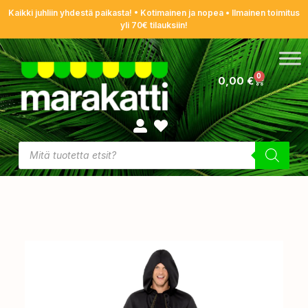
Kaikki juhliin yhdestä paikasta! • Kotimainen ja nopea • Ilmainen toimitus
yli 70€ tilauksiin!
0
0,00
€