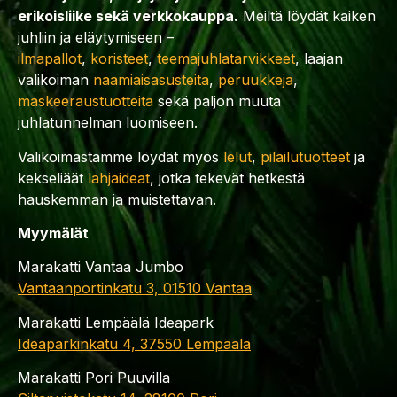
erikoisliike sekä verkkokauppa.
Meiltä löydät kaiken
juhliin ja eläytymiseen –
ilmapallot
,
koristeet
,
teemajuhlatarvikkeet
, laajan
valikoiman
naamiaisasusteita
,
peruukkeja
,
maskeeraustuotteita
sekä paljon muuta
juhlatunnelman luomiseen.
Valikoimastamme löydät myös
lelut
,
pilailutuotteet
ja
kekseliäät
lahjaideat
, jotka tekevät hetkestä
hauskemman ja muistettavan.
Myymälät
Marakatti Vantaa Jumbo
Vantaanportinkatu 3, 01510 Vantaa
Marakatti Lempäälä Ideapark
Ideaparkinkatu 4, 37550 Lempäälä
Marakatti Pori Puuvilla