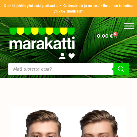
Kaikki juhliin yhdestä paikasta! • Kotimainen ja nopea • Ilmainen toimitus
yli 70€ tilauksiin!
0
0,00
€