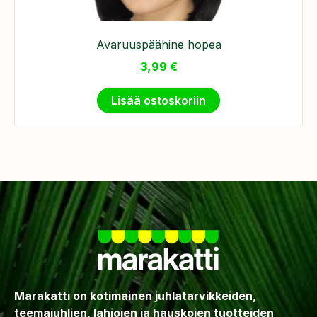
Avaruuspäähine hopea
3,99
€
Lisää ostoskoriin
Marakatti on kotimainen juhlatarvikkeiden,
teemajuhlien, lahjojen ja hauskojen tuotteiden