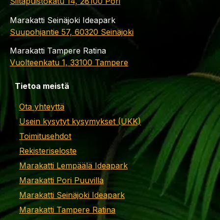
Siltapuistokatu 14, 28100 Pori
Marakatti Seinäjoki Ideapark
Suupohjantie 57, 60320 Seinäjoki
Marakatti Tampere Ratina
Vuolteenkatu 1, 33100 Tampere
Tietoa meistä
Ota yhteyttä
Usein kysytyt kysymykset (UKK)
Toimitusehdot
Rekisteriseloste
Marakatti Lempäälä Ideapark
Marakatti Pori Puuvilla
Marakatti Seinäjoki Ideapark
Marakatti Tampere Ratina