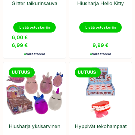
Glitter taikurinsauva
Hiusharja Hello Kitty
Lisää ostoskoriin
Lisää ostoskoriin
6,00
€
–
6,99
€
9,99
€
Varastossa
Varastossa
UUTUUS!
UUTUUS!
Hiusharja yksisarvinen
Hyppivät tekohampaat