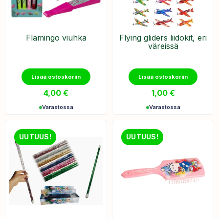
Flamingo viuhka
Flying gliders liidokit, eri
väreissä
Lisää ostoskoriin
Lisää ostoskoriin
4,00
€
1,00
€
Varastossa
Varastossa
UUTUUS!
UUTUUS!