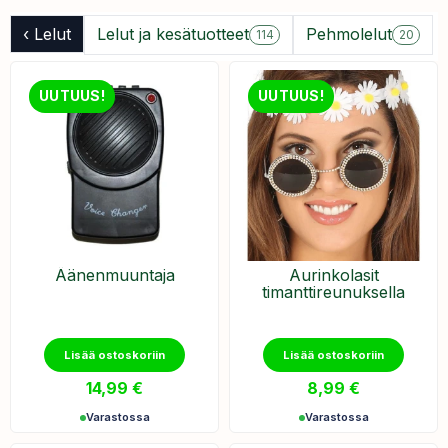
‹ Lelut
Lelut ja kesätuotteet
Pehmolelut
114
20
UUTUUS!
UUTUUS!
Äänenmuuntaja
Aurinkolasit
timanttireunuksella
Lisää ostoskoriin
Lisää ostoskoriin
14,99
€
8,99
€
Varastossa
Varastossa