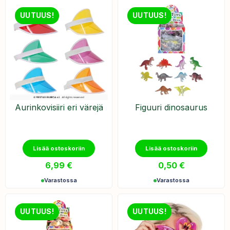
UUTUUS!
UUTUUS!
Aurinkovisiiri eri värejä
Figuuri dinosaurus
Lisää ostoskoriin
Lisää ostoskoriin
6,99
€
0,50
€
Varastossa
Varastossa
UUTUUS!
UUTUUS!