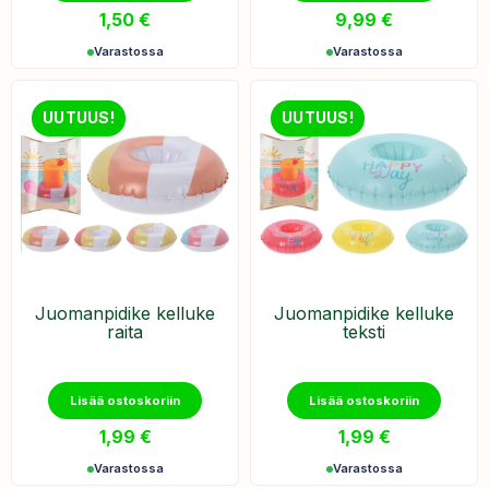
1,50
€
9,99
€
Varastossa
Varastossa
UUTUUS!
UUTUUS!
Juomanpidike kelluke
Juomanpidike kelluke
raita
teksti
Lisää ostoskoriin
Lisää ostoskoriin
1,99
€
1,99
€
Varastossa
Varastossa