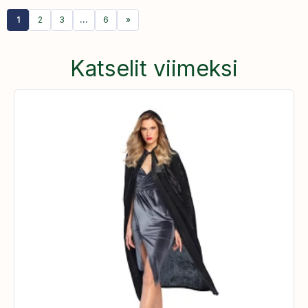
1
2
3
…
6
»
Katselit viimeksi