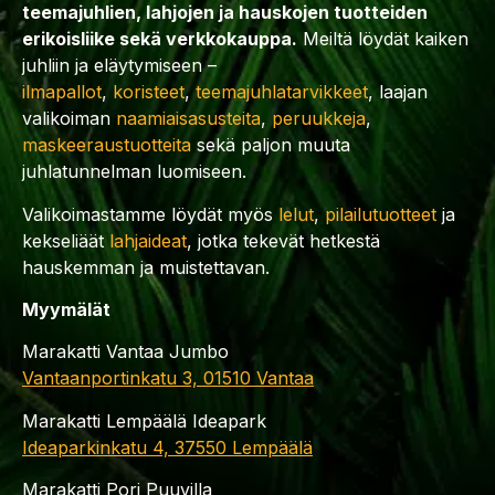
teemajuhlien, lahjojen ja hauskojen tuotteiden
erikoisliike sekä verkkokauppa.
Meiltä löydät kaiken
juhliin ja eläytymiseen –
ilmapallot
,
koristeet
,
teemajuhlatarvikkeet
, laajan
valikoiman
naamiaisasusteita
,
peruukkeja
,
maskeeraustuotteita
sekä paljon muuta
juhlatunnelman luomiseen.
Valikoimastamme löydät myös
lelut
,
pilailutuotteet
ja
kekseliäät
lahjaideat
, jotka tekevät hetkestä
hauskemman ja muistettavan.
Myymälät
Marakatti Vantaa Jumbo
Vantaanportinkatu 3, 01510 Vantaa
Marakatti Lempäälä Ideapark
Ideaparkinkatu 4, 37550 Lempäälä
Marakatti Pori Puuvilla