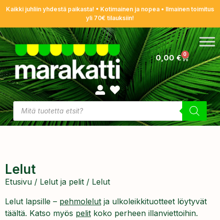
Kaikki juhliin yhdestä paikasta! • Kotimainen ja nopea • Ilmainen toimitus
yli 70€ tilauksiin!
0
0,00
€
Lelut
Etusivu
/
Lelut ja pelit
/ Lelut
Lelut lapsille –
pehmolelut
ja ulkoleikkituotteet löytyvät
täältä. Katso myös
pelit
koko perheen illanviettoihin.